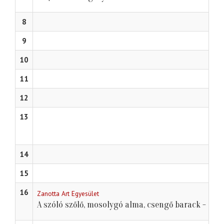
8
9
10
11
12
13
14
15
16
Zanotta Art Egyesület
A szóló szőlő, mosolygó alma, csengő barack - ava