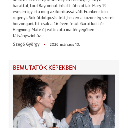
baráttal, Lord Bayronnal írósdit játszottak. Mary 19
évesen így írta meg az ikonikussá vált Frankenstein
regényt. Sok átdolgozás lett, hiszen a közönség szeret
borzongani. Itt csak a 16 éven felül. Garai Judit és
Hegymegi Máté új változata ma lényegében
látványszínház.
2026. március 10.
Szegő György
BEMUTATÓK KÉPEKBEN