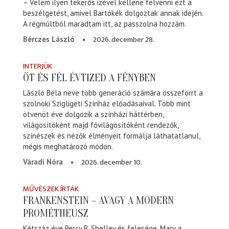
– Velem ilyen tekerős izével kellene felvenni ezt a
beszélgetést, amivel Bartókék dolgoztak annak idején.
A régmúltból maradtam itt, az passzolna hozzám.
2026. december 28.
Bérczes László
INTERJÚK
ÖT ÉS FÉL ÉVTIZED A FÉNYBEN
László Béla neve több generáció számára összeforrt a
szolnoki Szigligeti Színház előadásaival. Több mint
ötvenöt éve dolgozik a színházi háttérben,
világosítóként majd fővilágosítóként rendezők,
színészek és nézők élményeit formálja láthatatlanul,
mégis meghatározó módon.
2026. december 10.
Váradi Nóra
MŰVÉSZEK ÍRTÁK
FRANKENSTEIN – AVAGY A MODERN
PROMÉTHEUSZ
Kétszáz éve Percy B. Shelley és felesége, Mary a