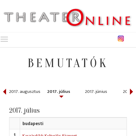
Toggle main menu visibility
BEMUTATÓK
ber
2017. augusztus
2017. július
2017. június
2017. 
2017. július
budapesti
1
Kaszásdűlői Kulturális Központ