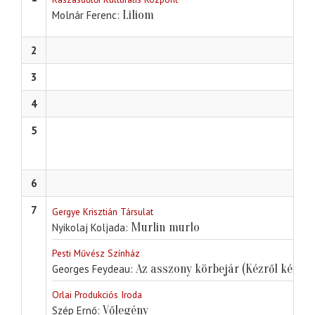
Liliom
Molnár Ferenc
2
3
4
5
6
7
Gergye Krisztián Társulat
Murlin murlo
Nyikolaj Koljada
Pesti Művész Színház
Az asszony körbejár (Kézről kézre)
Georges Feydeau
Orlai Produkciós Iroda
Vőlegény
Szép Ernő