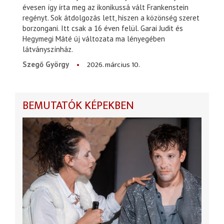
évesen így írta meg az ikonikussá vált Frankenstein
regényt. Sok átdolgozás lett, hiszen a közönség szeret
borzongani. Itt csak a 16 éven felül. Garai Judit és
Hegymegi Máté új változata ma lényegében
látványszínház.
2026. március 10.
Szegő György
BEMUTATÓK KÉPEKBEN