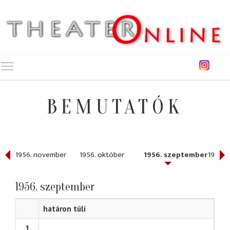
Toggle main menu visibility
BEMUTATÓK
r
1956. november
1956. október
1956. szeptember
1956. j
1956. szeptember
határon túli
1