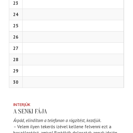
23
24
25
26
27
28
29
30
INTERJÚK
A SENKI FÁJA
Árpád, elindítom a telefonon a rögzítést, kezdjük.
– Velem ilyen tekerős izével kellene felvenni ezt a
beszélgetést, amivel Bartókék dolgoztak annak idején.