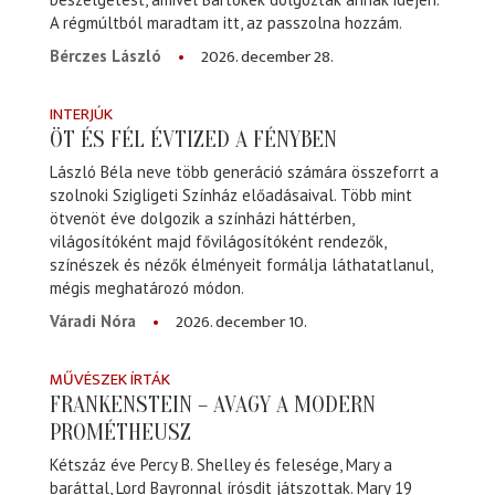
A régmúltból maradtam itt, az passzolna hozzám.
2026. december 28.
Bérczes László
INTERJÚK
ÖT ÉS FÉL ÉVTIZED A FÉNYBEN
László Béla neve több generáció számára összeforrt a
szolnoki Szigligeti Színház előadásaival. Több mint
ötvenöt éve dolgozik a színházi háttérben,
világosítóként majd fővilágosítóként rendezők,
színészek és nézők élményeit formálja láthatatlanul,
mégis meghatározó módon.
2026. december 10.
Váradi Nóra
MŰVÉSZEK ÍRTÁK
FRANKENSTEIN – AVAGY A MODERN
PROMÉTHEUSZ
Kétszáz éve Percy B. Shelley és felesége, Mary a
baráttal, Lord Bayronnal írósdit játszottak. Mary 19