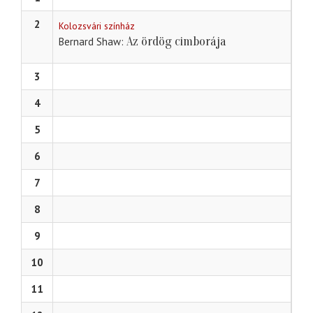
2
Kolozsvári színház
Az ördög cimborája
Bernard Shaw
3
4
5
6
7
8
9
10
11