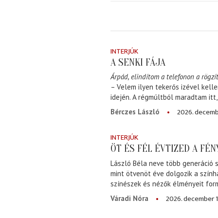
INTERJÚK
A SENKI FÁJA
Árpád, elindítom a telefonon a rögzít
– Velem ilyen tekerős izével kell
idején. A régmúltból maradtam itt
2026. decemb
Bérczes László
INTERJÚK
ÖT ÉS FÉL ÉVTIZED A FÉ
László Béla neve több generáció s
mint ötvenöt éve dolgozik a szính
színészek és nézők élményeit for
2026. december 1
Váradi Nóra