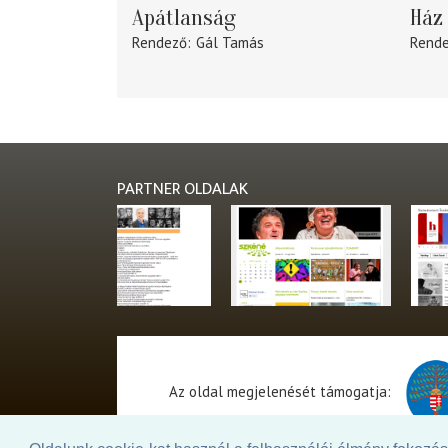
Apátlanság
Ház 
Rendező
Gál Tamás
Rend
PARTNER OLDALAK
Az oldal megjelenését támogatja: