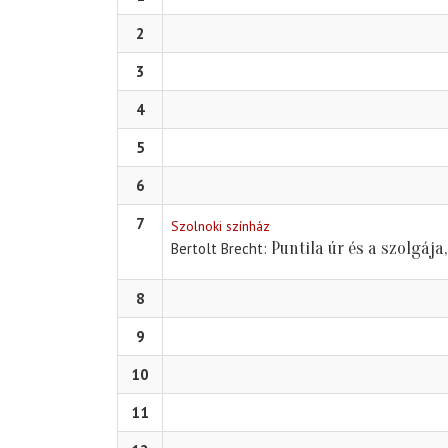
2
3
4
5
6
7
Szolnoki színház
Puntila úr és a szolgája
Bertolt Brecht
8
9
10
11