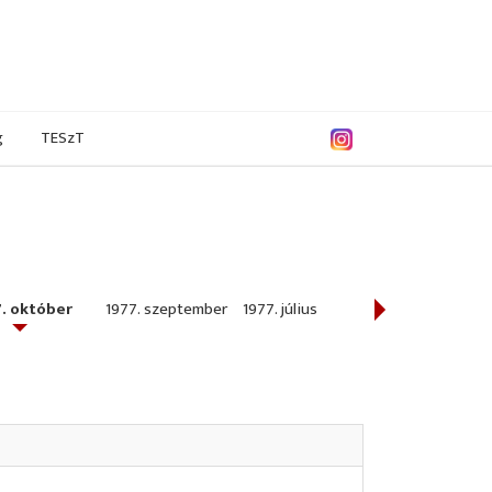
g
TESzT
7. október
1977. szeptember
1977. július
1977. június