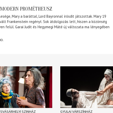
A MODERN PROMÉTHEUSZ
lesége, Mary a baráttal, Lord Bayronnal írósdit játszottak. Mary 19
 vált Frankenstein regényt. Sok átdolgozás lett, hiszen a közönség
éven felül. Garai Judit és Hegymegi Máté új változata ma lényegében
10.
SVÁSÁRHELYI SZINHÁZ
GYULAI VÁRSZÍNHÁZ