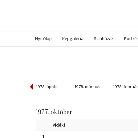
Nyitólap
Képgaléria
Színházak
Portré
978. május
1978. április
1978. március
1978. február
1977. október
vidéki
1