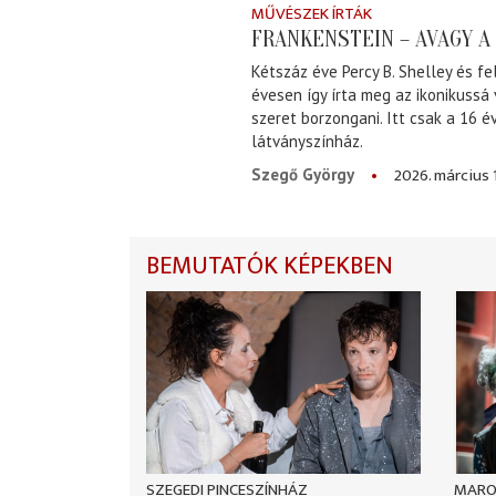
MŰVÉSZEK ÍRTÁK
FRANKENSTEIN – AVAGY 
Kétszáz éve Percy B. Shelley és fe
évesen így írta meg az ikonikussá
szeret borzongani. Itt csak a 16 
látványszínház.
2026. március 
Szegő György
BEMUTATÓK KÉPEKBEN
SZEGEDI PINCESZÍNHÁZ
MARO