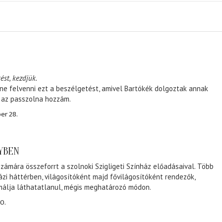
ést, kezdjük.
ene felvenni ezt a beszélgetést, amivel Bartókék dolgoztak annak
, az passzolna hozzám.
er 28.
NYBEN
zámára összeforrt a szolnoki Szigligeti Színház előadásaival. Több
ázi háttérben, világosítóként majd fővilágosítóként rendezők,
málja láthatatlanul, mégis meghatározó módon.
0.