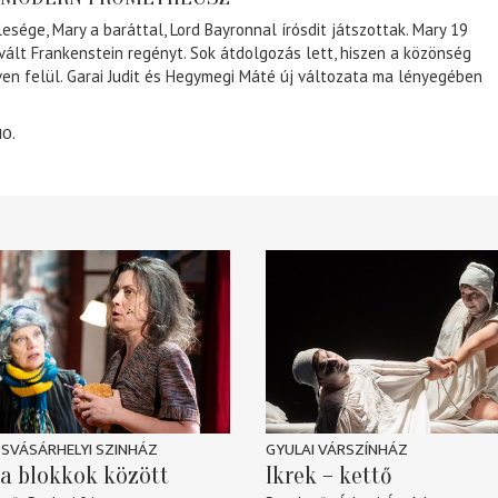
lesége, Mary a baráttal, Lord Bayronnal írósdit játszottak. Mary 19
 vált Frankenstein regényt. Sok átdolgozás lett, hiszen a közönség
éven felül. Garai Judit és Hegymegi Máté új változata ma lényegében
10.
SVÁSÁRHELYI SZINHÁZ
GYULAI VÁRSZÍNHÁZ
a blokkok között
Ikrek – kettő