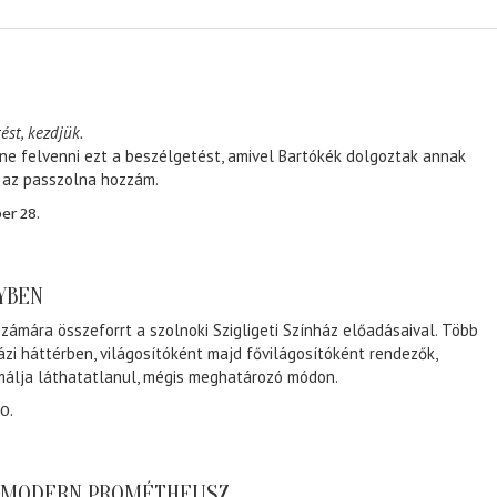
ést, kezdjük.
ene felvenni ezt a beszélgetést, amivel Bartókék dolgoztak annak
, az passzolna hozzám.
er 28.
NYBEN
zámára összeforrt a szolnoki Szigligeti Színház előadásaival. Több
ázi háttérben, világosítóként majd fővilágosítóként rendezők,
málja láthatatlanul, mégis meghatározó módon.
0.
A MODERN PROMÉTHEUSZ