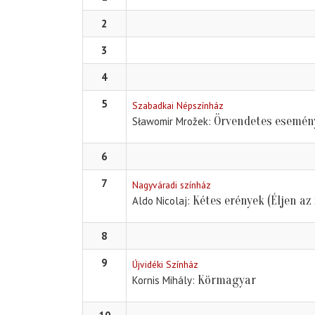
2
3
4
5
Szabadkai Népszínház
Örvendetes esemén
Sławomir Mrožek
6
7
Nagyváradi színház
Kétes erények (Éljen az 
Aldo Nicolaj
8
9
Újvidéki Színház
Körmagyar
Kornis Mihály