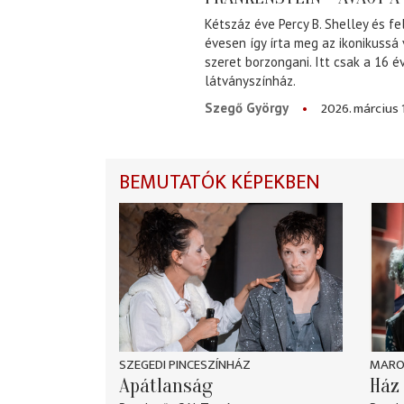
Kétszáz éve Percy B. Shelley és fe
évesen így írta meg az ikonikussá
szeret borzongani. Itt csak a 16 
látványszínház.
2026. március 
Szegő György
BEMUTATÓK KÉPEKBEN
SZEGEDI PINCESZÍNHÁZ
MARO
Apátlanság
Ház 