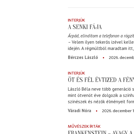
INTERJÚK
A SENKI FÁJA
Árpád, elindítom a telefonon a rögzít
– Velem ilyen tekerős izével kell
idején. A régmúltból maradtam itt
2026. decemb
Bérczes László
INTERJÚK
ÖT ÉS FÉL ÉVTIZED A FÉ
László Béla neve több generáció s
mint ötvenöt éve dolgozik a szính
színészek és nézők élményeit for
2026. december 1
Váradi Nóra
MŰVÉSZEK ÍRTÁK
FRANKENSTEIN – AVAGY 