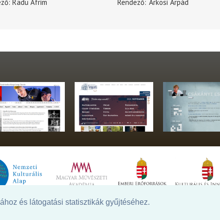
ező
Radu Afrim
Rendező
Árkosi Árpád
hoz és látogatási statisztikák gyűjtéséhez.