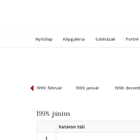
Nyitólap
Képgaléria
Színházak
Portré
999. március
1999. február
1999. január
1998. decem
1998. június
határon túli
1