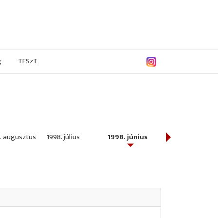
g
TESzT
. augusztus
1998. július
1998. június
1998. május