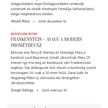
világosítóként majd fővilágosítóként rendezők,
színészek és nézők élményeit formálja láthatatlanul,
mégis meghatározó módon.
2026. december 10.
Váradi Nóra
MŰVÉSZEK ÍRTÁK
FRANKENSTEIN – AVAGY A MODERN
PROMÉTHEUSZ
Kétszáz éve Percy B. Shelley és felesége, Mary a
baráttal, Lord Bayronnal írósdit játszottak. Mary 19
évesen így írta meg az ikonikussá vált Frankenstein
regényt. Sok átdolgozás lett, hiszen a közönség szeret
borzongani. Itt csak a 16 éven felül. Garai Judit és
Hegymegi Máté új változata ma lényegében
látványszínház.
2026. március 10.
Szegő György