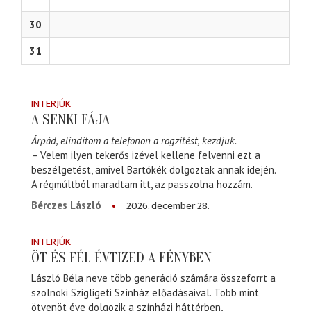
30
31
INTERJÚK
A SENKI FÁJA
Árpád, elindítom a telefonon a rögzítést, kezdjük.
– Velem ilyen tekerős izével kellene felvenni ezt a
beszélgetést, amivel Bartókék dolgoztak annak idején.
A régmúltból maradtam itt, az passzolna hozzám.
2026. december 28.
Bérczes László
INTERJÚK
ÖT ÉS FÉL ÉVTIZED A FÉNYBEN
László Béla neve több generáció számára összeforrt a
szolnoki Szigligeti Színház előadásaival. Több mint
ötvenöt éve dolgozik a színházi háttérben,