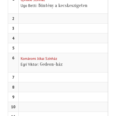
Bűntény a kecskeszigeten
Ugo Betti
2
3
4
5
6
Komáromi Jókai Színház
Gedeon-ház
Egri Viktor
7
8
9
10