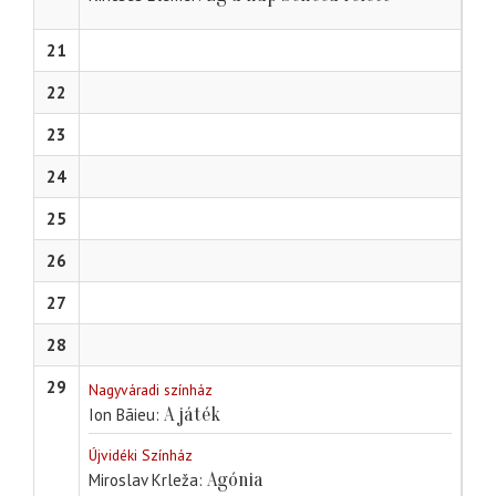
21
22
23
24
25
26
27
28
29
Nagyváradi színház
A játék
Ion Bãieu
Újvidéki Színház
Agónia
Miroslav Krleža