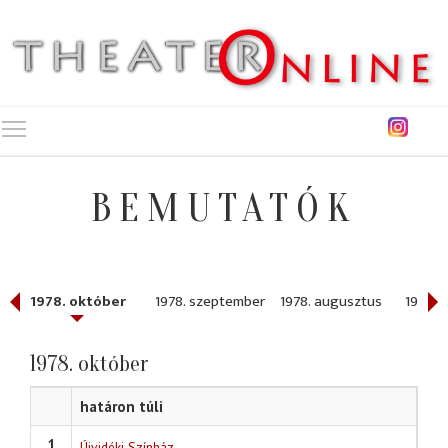
Toggle main menu visibility
BEMUTATÓK
r
1978. október
1978. szeptember
1978. augusztus
1978. j
1978. október
határon túli
1
Újvidéki Színház