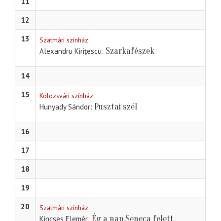
11
12
13
Szatmári színház
Szarkafészek
Alexandru Kiriţescu
14
15
Kolozsvári színház
Pusztai szél
Hunyady Sándor
16
17
18
19
20
Szatmári színház
Ég a nap Seneca felett
Kincses Elemér