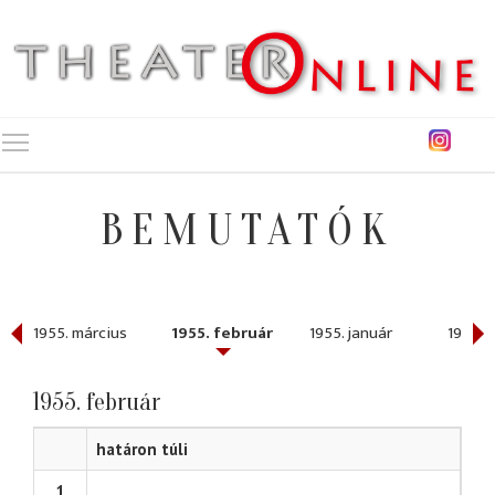
Toggle main menu visibility
BEMUTATÓK
1955. március
1955. február
1955. január
1954. 
1955. február
határon túli
1