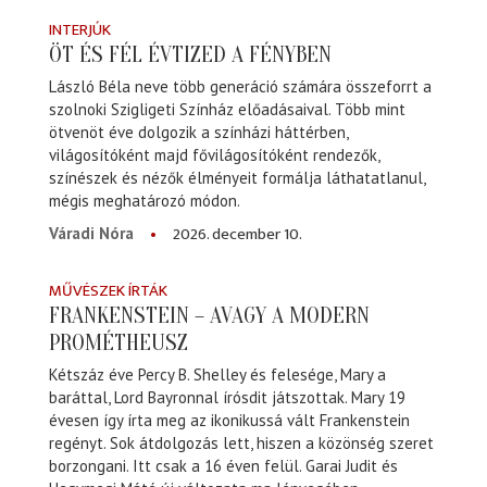
INTERJÚK
ÖT ÉS FÉL ÉVTIZED A FÉNYBEN
László Béla neve több generáció számára összeforrt a
szolnoki Szigligeti Színház előadásaival. Több mint
ötvenöt éve dolgozik a színházi háttérben,
világosítóként majd fővilágosítóként rendezők,
színészek és nézők élményeit formálja láthatatlanul,
mégis meghatározó módon.
2026. december 10.
Váradi Nóra
MŰVÉSZEK ÍRTÁK
FRANKENSTEIN – AVAGY A MODERN
PROMÉTHEUSZ
Kétszáz éve Percy B. Shelley és felesége, Mary a
baráttal, Lord Bayronnal írósdit játszottak. Mary 19
évesen így írta meg az ikonikussá vált Frankenstein
regényt. Sok átdolgozás lett, hiszen a közönség szeret
borzongani. Itt csak a 16 éven felül. Garai Judit és