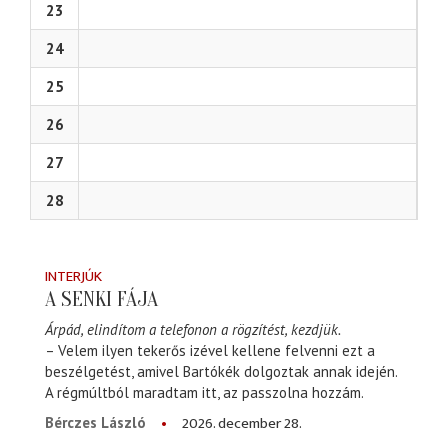
23
24
25
26
27
28
INTERJÚK
A SENKI FÁJA
Árpád, elindítom a telefonon a rögzítést, kezdjük.
– Velem ilyen tekerős izével kellene felvenni ezt a
beszélgetést, amivel Bartókék dolgoztak annak idején.
A régmúltból maradtam itt, az passzolna hozzám.
2026. december 28.
Bérczes László