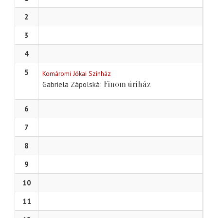
2
3
4
5
Komáromi Jókai Színház
Finom úriház
Gabriela Zápolská
6
7
8
9
10
11