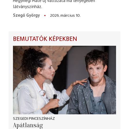
Hegymegi Máté új változata ma lényegében
látványszínház.
2026. március 10.
Szegő György
BEMUTATÓK KÉPEKBEN
SZEGEDI PINCESZÍNHÁZ
Apátlanság