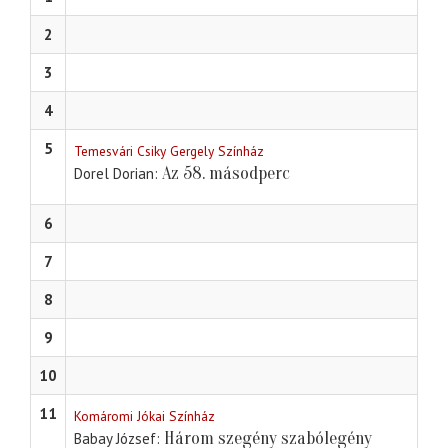
2
3
4
5
Temesvári Csiky Gergely Színház
Az 58. másodperc
Dorel Dorian
6
7
8
9
10
11
Komáromi Jókai Színház
Három szegény szabólegény
Babay József