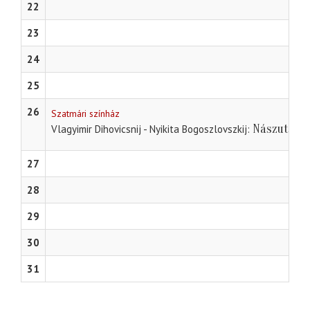
22
23
24
25
26
Szatmári színház
Nászutazá
Vlagyimir Dihovicsnij - Nyikita Bogoszlovszkij
27
28
29
30
31