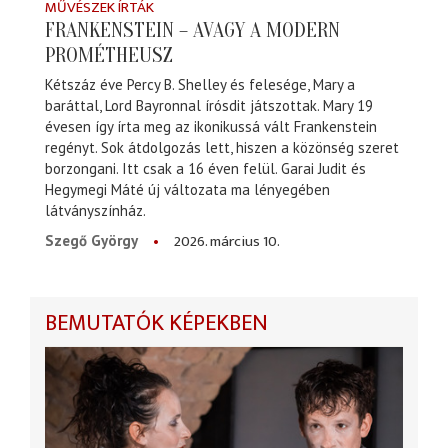
MŰVÉSZEK ÍRTÁK
FRANKENSTEIN – AVAGY A MODERN
PROMÉTHEUSZ
Kétszáz éve Percy B. Shelley és felesége, Mary a
baráttal, Lord Bayronnal írósdit játszottak. Mary 19
évesen így írta meg az ikonikussá vált Frankenstein
regényt. Sok átdolgozás lett, hiszen a közönség szeret
borzongani. Itt csak a 16 éven felül. Garai Judit és
Hegymegi Máté új változata ma lényegében
látványszínház.
2026. március 10.
Szegő György
BEMUTATÓK KÉPEKBEN