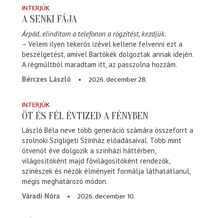
INTERJÚK
A SENKI FÁJA
Árpád, elindítom a telefonon a rögzítést, kezdjük.
– Velem ilyen tekerős izével kellene felvenni ezt a
beszélgetést, amivel Bartókék dolgoztak annak idején.
A régmúltból maradtam itt, az passzolna hozzám.
2026. december 28.
Bérczes László
INTERJÚK
ÖT ÉS FÉL ÉVTIZED A FÉNYBEN
László Béla neve több generáció számára összeforrt a
szolnoki Szigligeti Színház előadásaival. Több mint
ötvenöt éve dolgozik a színházi háttérben,
világosítóként majd fővilágosítóként rendezők,
színészek és nézők élményeit formálja láthatatlanul,
mégis meghatározó módon.
2026. december 10.
Váradi Nóra