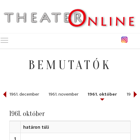
Toggle main menu visibility
BEMUTATÓK
1961. december
1961. november
1961. október
1961. 
1961. október
határon túli
1