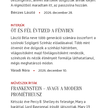
beszélgetést, amivel Bartókék dolgoztak annak idején.
A régmúltból maradtam itt, az passzolna hozzám.
2026. december 28.
Bérczes László
INTERJÚK
ÖT ÉS FÉL ÉVTIZED A FÉNYBEN
László Béla neve több generáció számára összeforrt a
szolnoki Szigligeti Színház előadásaival. Több mint
ötvenöt éve dolgozik a színházi háttérben,
világosítóként majd fővilágosítóként rendezők,
színészek és nézők élményeit formálja láthatatlanul,
mégis meghatározó módon.
2026. december 10.
Váradi Nóra
MŰVÉSZEK ÍRTÁK
FRANKENSTEIN – AVAGY A MODERN
PROMÉTHEUSZ
Kétszáz éve Percy B. Shelley és felesége, Mary a
baráttal, Lord Bayronnal írósdit játszottak. Mary 19