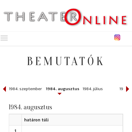
Toggle main menu visibility
BEMUTATÓK
1984. szeptember
1984. augusztus
1984. július
1984. 
1984. augusztus
határon túli
1