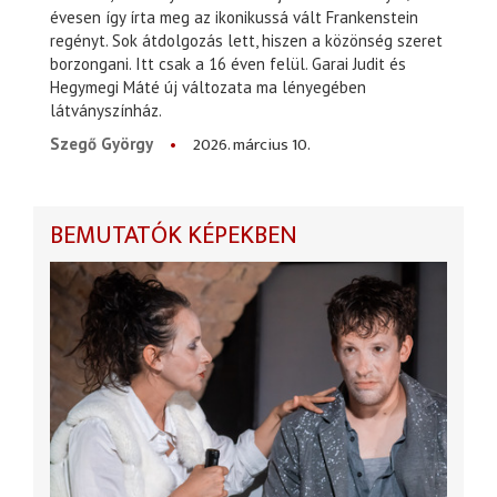
évesen így írta meg az ikonikussá vált Frankenstein
regényt. Sok átdolgozás lett, hiszen a közönség szeret
borzongani. Itt csak a 16 éven felül. Garai Judit és
Hegymegi Máté új változata ma lényegében
látványszínház.
2026. március 10.
Szegő György
BEMUTATÓK KÉPEKBEN