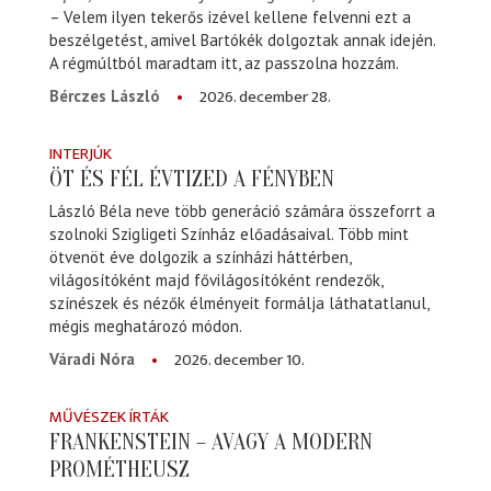
– Velem ilyen tekerős izével kellene felvenni ezt a
beszélgetést, amivel Bartókék dolgoztak annak idején.
A régmúltból maradtam itt, az passzolna hozzám.
2026. december 28.
Bérczes László
INTERJÚK
ÖT ÉS FÉL ÉVTIZED A FÉNYBEN
László Béla neve több generáció számára összeforrt a
szolnoki Szigligeti Színház előadásaival. Több mint
ötvenöt éve dolgozik a színházi háttérben,
világosítóként majd fővilágosítóként rendezők,
színészek és nézők élményeit formálja láthatatlanul,
mégis meghatározó módon.
2026. december 10.
Váradi Nóra
MŰVÉSZEK ÍRTÁK
FRANKENSTEIN – AVAGY A MODERN
PROMÉTHEUSZ