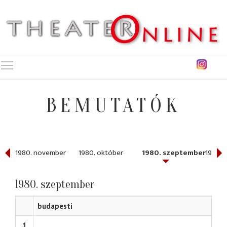
Toggle main menu visibility
BEMUTATÓK
r
1980. november
1980. október
1980. szeptember
1980. 
1980. szeptember
budapesti
hat
1