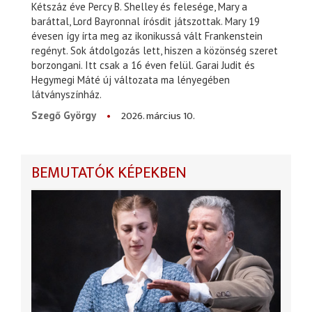
Kétszáz éve Percy B. Shelley és felesége, Mary a
baráttal, Lord Bayronnal írósdit játszottak. Mary 19
évesen így írta meg az ikonikussá vált Frankenstein
regényt. Sok átdolgozás lett, hiszen a közönség szeret
borzongani. Itt csak a 16 éven felül. Garai Judit és
Hegymegi Máté új változata ma lényegében
látványszínház.
2026. március 10.
Szegő György
BEMUTATÓK KÉPEKBEN