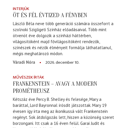
INTERJÚK
ÖT ÉS FÉL ÉVTIZED A FÉNYBEN
László Béla neve több generáció számára összeforrt a
szolnoki Szigligeti Színház előadásaival. Több mint
ötvenöt éve dolgozik a színházi háttérben,
világosítóként majd fővilágosítóként rendezők,
színészek és nézők élményeit formálja láthatatlanul,
mégis meghatározó módon.
2026. december 10.
Váradi Nóra
MŰVÉSZEK ÍRTÁK
FRANKENSTEIN – AVAGY A MODERN
PROMÉTHEUSZ
Kétszáz éve Percy B. Shelley és felesége, Mary a
baráttal, Lord Bayronnal írósdit játszottak. Mary 19
évesen így írta meg az ikonikussá vált Frankenstein
regényt. Sok átdolgozás lett, hiszen a közönség szeret
borzongani. Itt csak a 16 éven felül. Garai Judit és