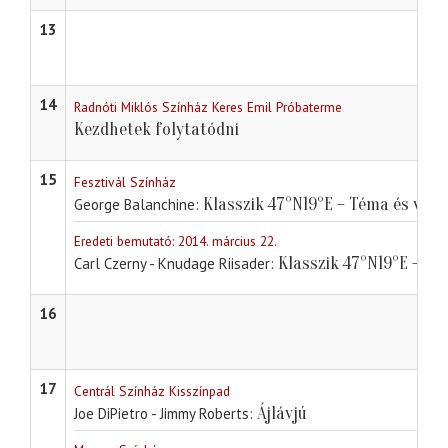
13
14
Radnóti Miklós Színház Keres Emil Próbaterme
Kezdhetek folytatódni
15
Fesztivál Színház
Klasszik 47°N19°E – Téma és vari
George Balanchine
Eredeti bemutató: 2014. március 22.
Klasszik 47°N19°E – Et
Carl Czerny - Knudage Riisader
16
17
Centrál Színház Kisszínpad
Ájlávjú
Joe DiPietro - Jimmy Roberts