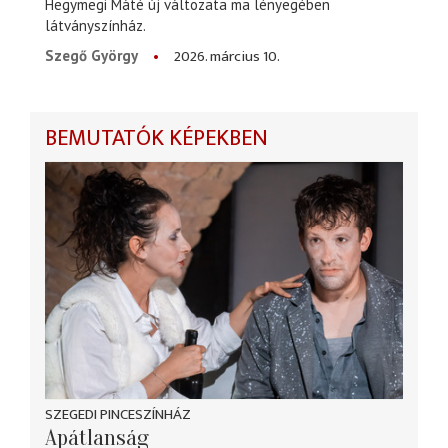
Hegymegi Máté új változata ma lényegében
látványszínház.
2026. március 10.
Szegő György
BEMUTATÓK KÉPEKBEN
SZEGEDI PINCESZÍNHÁZ
Apátlanság