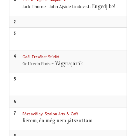
Engedj be!
Jack Thorne - John Ajvide Lindqvist
2
3
4
Gaál Erzsébet Stúdió
Vágyrajárók
Goffredo Parise
5
6
7
Rózsavölgyi Szalon Arts & Café
Kérem, én még nem játszottam
8