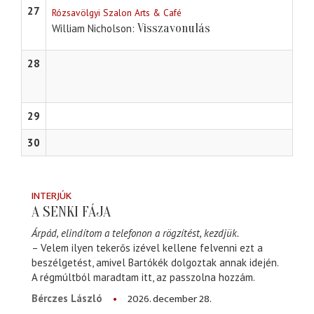
27
Rózsavölgyi Szalon Arts & Café
Visszavonulás
William Nicholson
28
29
30
INTERJÚK
A SENKI FÁJA
Árpád, elindítom a telefonon a rögzítést, kezdjük.
– Velem ilyen tekerős izével kellene felvenni ezt a
beszélgetést, amivel Bartókék dolgoztak annak idején.
A régmúltból maradtam itt, az passzolna hozzám.
2026. december 28.
Bérczes László