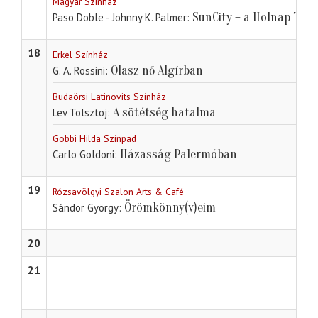
Magyar Színház
SunCity – a Holnap Tali!
Paso Doble - Johnny K. Palmer
18
Erkel Színház
Olasz nő Algírban
G. A. Rossini
Budaörsi Latinovits Színház
A sötétség hatalma
Lev Tolsztoj
Gobbi Hilda Színpad
Házasság Palermóban
Carlo Goldoni
19
Rózsavölgyi Szalon Arts & Café
Örömkönny(v)eim
Sándor György
20
21