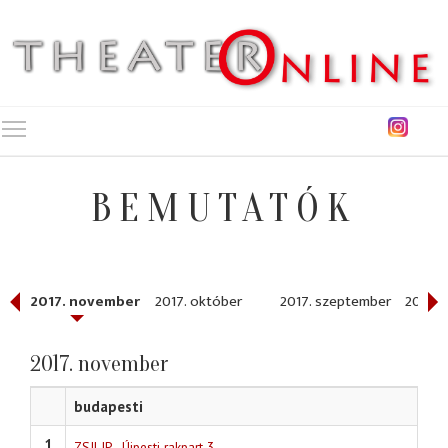
Toggle main menu visibility
BEMUTATÓK
r
2017. november
2017. október
2017. szeptember
2017. 
2017. november
budapesti
1
ZSILIP - Újpesti rakpart 3.