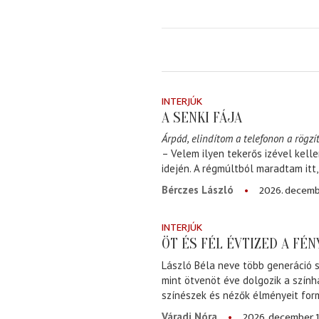
INTERJÚK
A SENKI FÁJA
Árpád, elindítom a telefonon a rögzít
– Velem ilyen tekerős izével kell
idején. A régmúltból maradtam itt
2026. decemb
Bérczes László
INTERJÚK
ÖT ÉS FÉL ÉVTIZED A FÉ
László Béla neve több generáció s
mint ötvenöt éve dolgozik a szính
színészek és nézők élményeit for
2026. december 1
Váradi Nóra