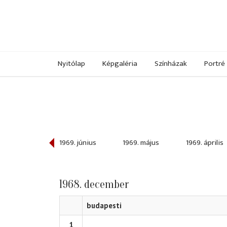
Nyitólap
Képgaléria
Színházak
Portré
969. július
1969. június
1969. május
1969. április
1968. december
budapesti
1