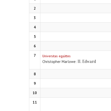
2
3
4
5
6
7
Universitas együttes
II. Edward
Christopher Marlowe
8
9
10
11