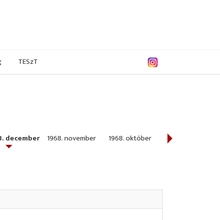
g
TESzT
8. december
1968. november
1968. október
1968. július