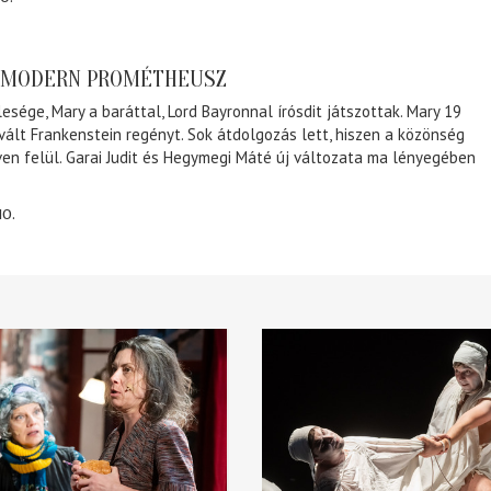
A MODERN PROMÉTHEUSZ
lesége, Mary a baráttal, Lord Bayronnal írósdit játszottak. Mary 19
 vált Frankenstein regényt. Sok átdolgozás lett, hiszen a közönség
éven felül. Garai Judit és Hegymegi Máté új változata ma lényegében
10.