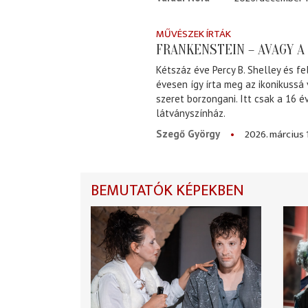
MŰVÉSZEK ÍRTÁK
FRANKENSTEIN – AVAGY 
Kétszáz éve Percy B. Shelley és fe
évesen így írta meg az ikonikussá
szeret borzongani. Itt csak a 16 
látványszínház.
2026. március 
Szegő György
BEMUTATÓK KÉPEKBEN