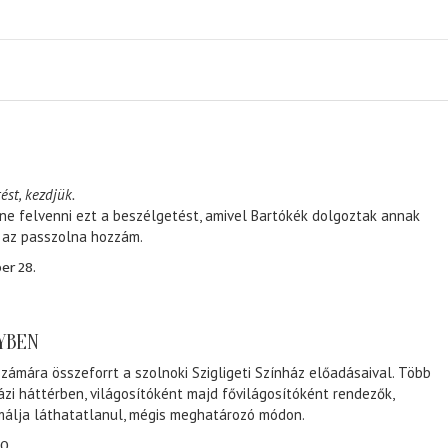
ést, kezdjük.
ene felvenni ezt a beszélgetést, amivel Bartókék dolgoztak annak
, az passzolna hozzám.
er 28.
NYBEN
zámára összeforrt a szolnoki Szigligeti Színház előadásaival. Több
ázi háttérben, világosítóként majd fővilágosítóként rendezők,
málja láthatatlanul, mégis meghatározó módon.
0.