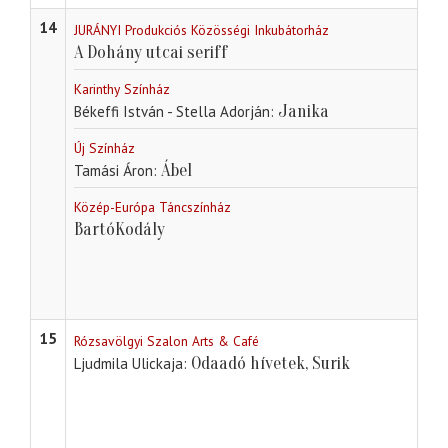
14
JURÁNYI Produkciós Közösségi Inkubátorház
A Dohány utcai seriff
Karinthy Színház
Janika
Békeffi István - Stella Adorján
Új Színház
Ábel
Tamási Áron
Közép-Európa Táncszínház
BartóKodály
15
Rózsavölgyi Szalon Arts & Café
Odaadó hívetek, Surik
Ljudmila Ulickaja