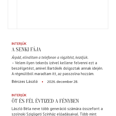
INTERJÚK
A SENKI FÁJA
Árpád, elindítom a telefonon a rögzítést, kezdjük.
– Velem ilyen tekerős izével kellene felvenni ezt a
beszélgetést, amivel Bartókék dolgoztak annak idején.
A régmúltból maradtam itt, az passzolna hozzám.
2026. december 28.
Bérczes László
INTERJÚK
ÖT ÉS FÉL ÉVTIZED A FÉNYBEN
László Béla neve több generáció számára összeforrt a
szolnoki Szigligeti Színház előadásaival. Több mint