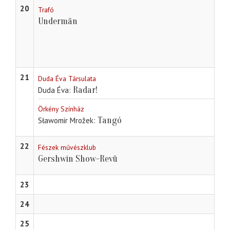
20
Trafó
Undermän
21
Duda Éva Társulata
Radar!
Duda Éva
Örkény Színház
Tangó
Sławomir Mrožek
22
Fészek művészklub
Gershwin Show-Revü
23
24
25