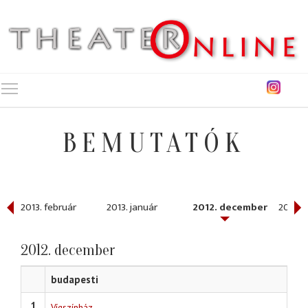
Toggle main menu visibility
BEMUTATÓK
2013. február
2013. január
2012. december
2012. 
2012. december
budapesti
1
Vígszínház