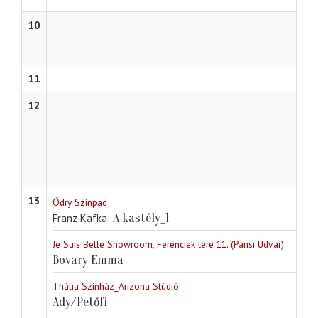
10
11
12
13
Ódry Színpad
A kastély_1
Franz Kafka
Je Suis Belle Showroom, Ferenciek tere 11. (Párisi Udvar)
Bovary Emma
Thália Színház_Arizona Stúdió
Ady/Petőfi