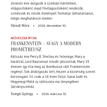
ötvenöt éve dolgozik a színházi háttérben,
világosítóként majd fővilágosítóként rendezők,
színészek és nézők élményeit formálja láthatatlanul,
mégis meghatározó módon.
2026. december 10.
Váradi Nóra
MŰVÉSZEK ÍRTÁK
FRANKENSTEIN – AVAGY A MODERN
PROMÉTHEUSZ
Kétszáz éve Percy B. Shelley és felesége, Mary a
baráttal, Lord Bayronnal írósdit játszottak. Mary 19
évesen így írta meg az ikonikussá vált Frankenstein
regényt. Sok átdolgozás lett, hiszen a közönség szeret
borzongani. Itt csak a 16 éven felül. Garai Judit és
Hegymegi Máté új változata ma lényegében
látványszínház.
2026. március 10.
Szegő György