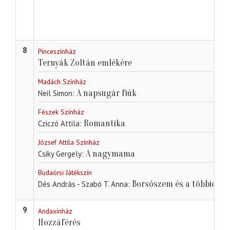
8
Pinceszínház
Ternyák Zoltán emlékére
Madách Színház
A napsugár fiúk
Neil Simon
Fészek Színház
Romantika
Cziczó Attila
József Attila Színház
A nagymama
Csiky Gergely
Budaörsi Játékszín
Borsószem és a többiek
Dés András - Szabó T. Anna
9
Andaxínház
Hozzáférés