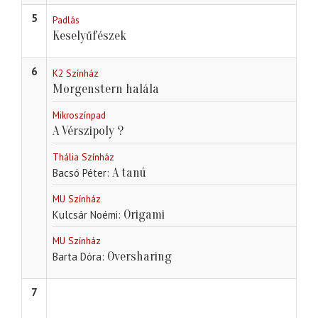
5
Padlás
Keselyűfészek
6
K2 Színház
Morgenstern halála
Mikroszínpad
A Vérszipoly ?
Thália Színház
A tanú
Bacsó Péter
MU Színház
Origami
Kulcsár Noémi
MU Színház
Oversharing
Barta Dóra
7