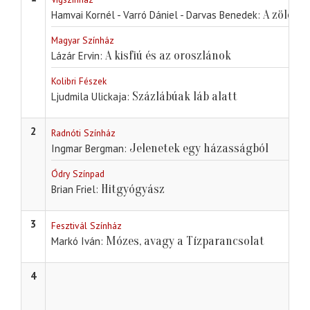
A zöld ki
Hamvai Kornél - Varró Dániel - Darvas Benedek
Magyar Színház
A kisfiú és az oroszlánok
Lázár Ervin
Kolibri Fészek
Százlábúak láb alatt
Ljudmila Ulickaja
2
Radnóti Színház
Jelenetek egy házasságból
Ingmar Bergman
Ódry Színpad
Hitgyógyász
Brian Friel
3
Fesztivál Színház
Mózes, avagy a Tízparancsolat
Markó Iván
4