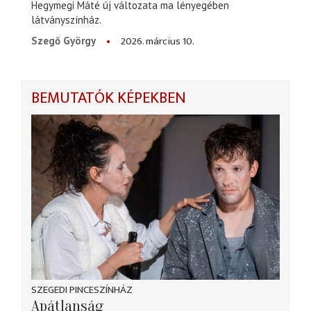
Hegymegi Máté új változata ma lényegében
látványszínház.
2026. március 10.
Szegő György
BEMUTATÓK KÉPEKBEN
SZEGEDI PINCESZÍNHÁZ
Apátlanság