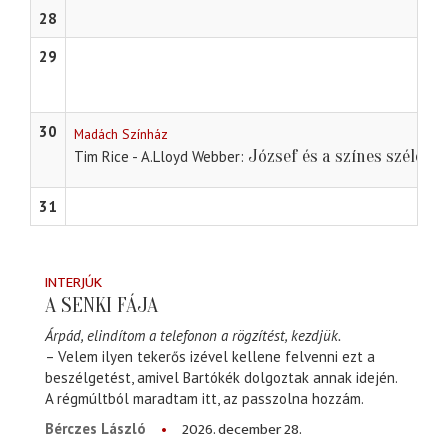
28
29
30
Madách Színház
József és a színes széles
Tim Rice - A.Lloyd Webber
31
INTERJÚK
A SENKI FÁJA
Árpád, elindítom a telefonon a rögzítést, kezdjük.
– Velem ilyen tekerős izével kellene felvenni ezt a
beszélgetést, amivel Bartókék dolgoztak annak idején.
A régmúltból maradtam itt, az passzolna hozzám.
2026. december 28.
Bérczes László