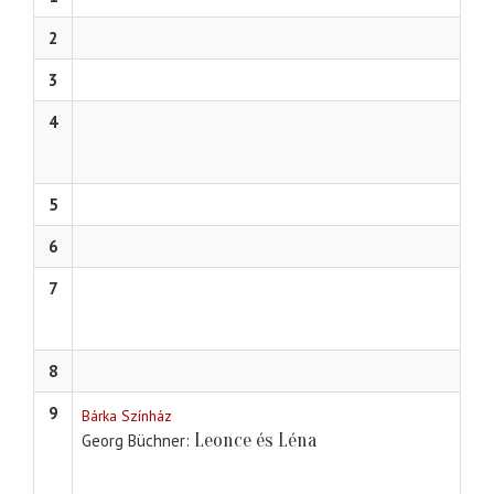
2
3
4
5
6
7
8
9
Bárka Színház
Leonce és Léna
Georg Büchner