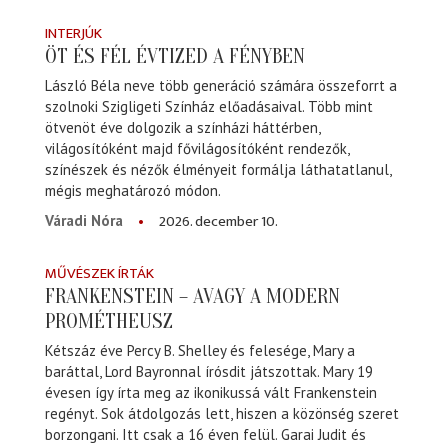
INTERJÚK
ÖT ÉS FÉL ÉVTIZED A FÉNYBEN
László Béla neve több generáció számára összeforrt a
szolnoki Szigligeti Színház előadásaival. Több mint
ötvenöt éve dolgozik a színházi háttérben,
világosítóként majd fővilágosítóként rendezők,
színészek és nézők élményeit formálja láthatatlanul,
mégis meghatározó módon.
2026. december 10.
Váradi Nóra
MŰVÉSZEK ÍRTÁK
FRANKENSTEIN – AVAGY A MODERN
PROMÉTHEUSZ
Kétszáz éve Percy B. Shelley és felesége, Mary a
baráttal, Lord Bayronnal írósdit játszottak. Mary 19
évesen így írta meg az ikonikussá vált Frankenstein
regényt. Sok átdolgozás lett, hiszen a közönség szeret
borzongani. Itt csak a 16 éven felül. Garai Judit és