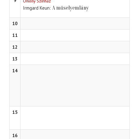
9
Örkény Színház
A műselyemlány
Irmgard Keun
10
11
12
13
14
15
16