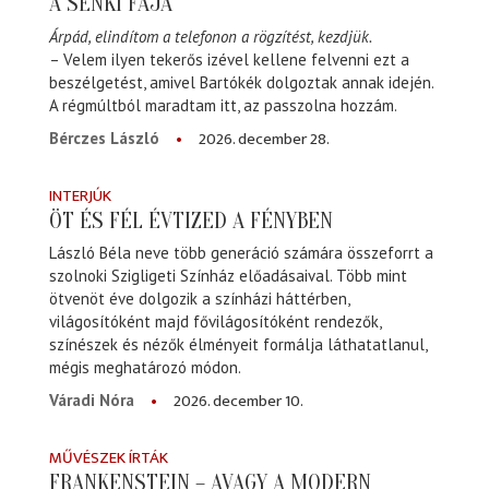
A SENKI FÁJA
Árpád, elindítom a telefonon a rögzítést, kezdjük.
– Velem ilyen tekerős izével kellene felvenni ezt a
beszélgetést, amivel Bartókék dolgoztak annak idején.
A régmúltból maradtam itt, az passzolna hozzám.
2026. december 28.
Bérczes László
INTERJÚK
ÖT ÉS FÉL ÉVTIZED A FÉNYBEN
László Béla neve több generáció számára összeforrt a
szolnoki Szigligeti Színház előadásaival. Több mint
ötvenöt éve dolgozik a színházi háttérben,
világosítóként majd fővilágosítóként rendezők,
színészek és nézők élményeit formálja láthatatlanul,
mégis meghatározó módon.
2026. december 10.
Váradi Nóra
MŰVÉSZEK ÍRTÁK
FRANKENSTEIN – AVAGY A MODERN