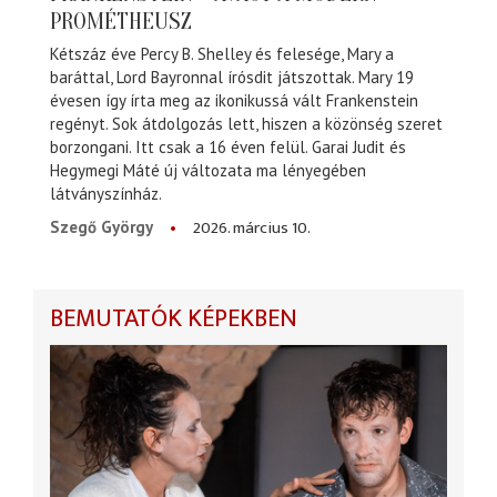
PROMÉTHEUSZ
Kétszáz éve Percy B. Shelley és felesége, Mary a
baráttal, Lord Bayronnal írósdit játszottak. Mary 19
évesen így írta meg az ikonikussá vált Frankenstein
regényt. Sok átdolgozás lett, hiszen a közönség szeret
borzongani. Itt csak a 16 éven felül. Garai Judit és
Hegymegi Máté új változata ma lényegében
látványszínház.
2026. március 10.
Szegő György
BEMUTATÓK KÉPEKBEN