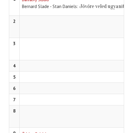
Jövőre veled ugyanitt 1.
Bernard Slade - Stan Daniels
2
3
4
5
6
7
8