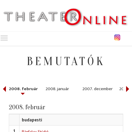
Toggle main menu visibility
BEMUTATÓK
2008. február
2008. január
2007. december
2007.
2008. február
budapesti
1
Bánfalvy Stúdió