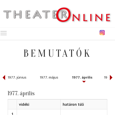
Toggle main menu visibility
BEMUTATÓK
1977. június
1977. május
1977. április
1977. 
1977. április
vidéki
határon túli
1