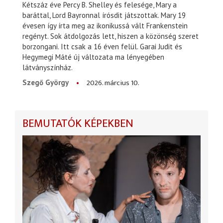
Kétszáz éve Percy B. Shelley és felesége, Mary a
baráttal, Lord Bayronnal írósdit játszottak. Mary 19
évesen így írta meg az ikonikussá vált Frankenstein
regényt. Sok átdolgozás lett, hiszen a közönség szeret
borzongani. Itt csak a 16 éven felül. Garai Judit és
Hegymegi Máté új változata ma lényegében
látványszínház.
2026. március 10.
Szegő György
BEMUTATÓK KÉPEKBEN