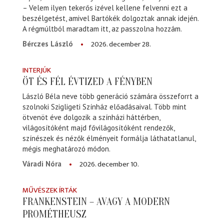
– Velem ilyen tekerős izével kellene felvenni ezt a
beszélgetést, amivel Bartókék dolgoztak annak idején.
A régmúltból maradtam itt, az passzolna hozzám.
2026. december 28.
Bérczes László
INTERJÚK
ÖT ÉS FÉL ÉVTIZED A FÉNYBEN
László Béla neve több generáció számára összeforrt a
szolnoki Szigligeti Színház előadásaival. Több mint
ötvenöt éve dolgozik a színházi háttérben,
világosítóként majd fővilágosítóként rendezők,
színészek és nézők élményeit formálja láthatatlanul,
mégis meghatározó módon.
2026. december 10.
Váradi Nóra
MŰVÉSZEK ÍRTÁK
FRANKENSTEIN – AVAGY A MODERN
PROMÉTHEUSZ