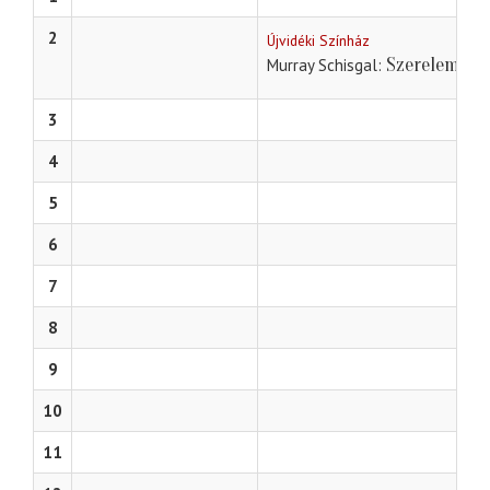
2
Újvidéki Színház
Szerelem, Ó!
Murray Schisgal
3
4
5
6
7
8
9
10
11