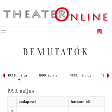
Toggle main menu visibility
BEMUTATÓK
1999. május
1999. április
1999. március
1999. 
1999. május
budapesti
határon túli
1