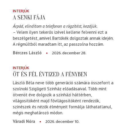
INTERJÚK
A SENKI FÁJA
Árpád, elindítom a telefonon a rögzítést, kezdjük.
– Velem ilyen tekerős izével kellene felvenni ezt a
beszélgetést, amivel Bartókék dolgoztak annak idején.
A régmúltból maradtam itt, az passzolna hozzám.
2026. december 28.
Bérczes László
INTERJÚK
ÖT ÉS FÉL ÉVTIZED A FÉNYBEN
László Béla neve több generáció számára összeforrt a
szolnoki Szigligeti Színház előadásaival. Több mint
ötvenöt éve dolgozik a színházi háttérben,
világosítóként majd fővilágosítóként rendezők,
színészek és nézők élményeit formálja láthatatlanul,
mégis meghatározó módon.
2026. december 10.
Váradi Nóra