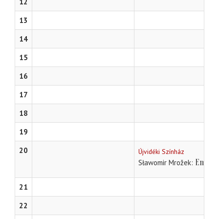
12
13
14
15
16
17
18
19
20
Újvidéki Színház
Emigr
Sławomir Mrožek
21
22