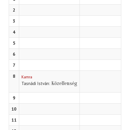
2
3
4
5
6
7
8
Kamra
Közellenség
Tasnádi István
9
10
11