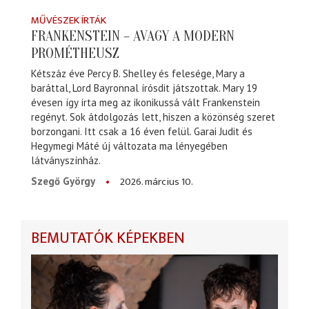
MŰVÉSZEK ÍRTÁK
FRANKENSTEIN – AVAGY A MODERN
PROMÉTHEUSZ
Kétszáz éve Percy B. Shelley és felesége, Mary a
baráttal, Lord Bayronnal írósdit játszottak. Mary 19
évesen így írta meg az ikonikussá vált Frankenstein
regényt. Sok átdolgozás lett, hiszen a közönség szeret
borzongani. Itt csak a 16 éven felül. Garai Judit és
Hegymegi Máté új változata ma lényegében
látványszínház.
2026. március 10.
Szegő György
BEMUTATÓK KÉPEKBEN