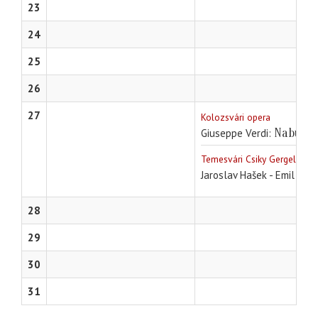
23
24
25
26
27
Kolozsvári opera
Nabucc
Giuseppe Verdi
Temesvári Csiky Gergely Sz
Jaroslav Hašek - Emil Fran
28
29
30
31