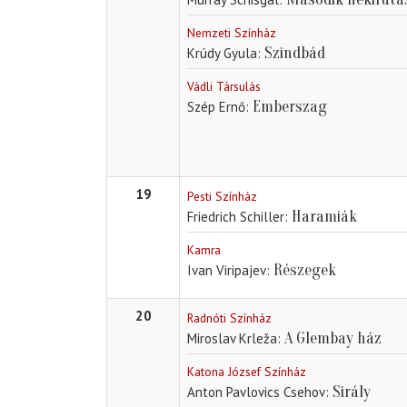
Nemzeti Színház
Szindbád
Krúdy Gyula
Vádli Társulás
Emberszag
Szép Ernő
19
Pesti Színház
Haramiák
Friedrich Schiller
Kamra
Részegek
Ivan Viripajev
20
Radnóti Színház
A Glembay ház
Miroslav Krleža
Katona József Színház
Sirály
Anton Pavlovics Csehov