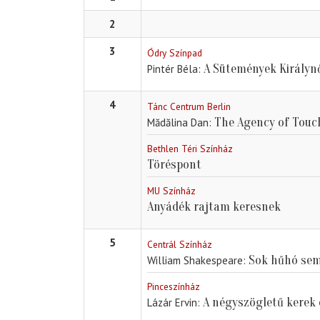
2
3
Ódry Színpad
A Sütemények Királyn
Pintér Béla
4
Tánc Centrum Berlin
The Agency of Touc
Mădălina Dan
Bethlen Téri Színház
Töréspont
MU Színház
Anyádék rajtam keresnek
5
Centrál Színház
Sok hűhó se
William Shakespeare
Pinceszínház
A négyszögletű kerek 
Lázár Ervin