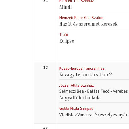
Bethlen Téri Színház
Mind1
Nemzeti Bajor Gizi Szalon
Hazát és szerelmet keresek
Trafó
Eclipse
12
Közép-Európa Táncszínház
Ki vagy te, kortárs tánc?
József Attila Színház
Selmeczi Bea - Balázs Fecó - Verebes
Angyalföldi ballada
Gobbi Hilda Színpad
Szeszélyes nyár
Vladislav Vancura