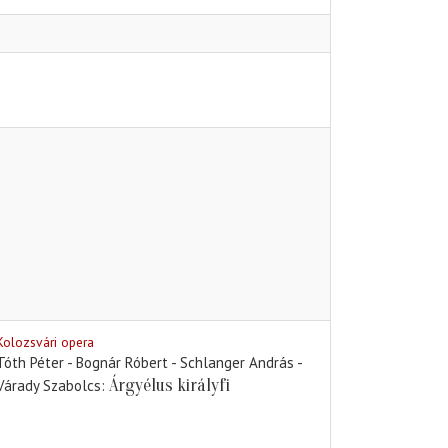
Kolozsvári opera
Tóth Péter - Bognár Róbert - Schlanger András -
Árgyélus királyfi
Várady Szabolcs