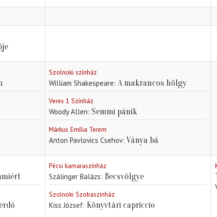
ője
Szolnoki színház
h
A makrancos hölgy
William Shakespeare
Veres 1 Színház
Semmi pánik
Woody Allen
Márkus Emília Terem
Ványa bá
Anton Pavlovics Csehov
Pécsi kamaraszínház
mmiért
Becsvölgye
Szálinger Balázs
Szolnoki Szobaszínház
erdő
Könyvtári capriccio
Kiss József