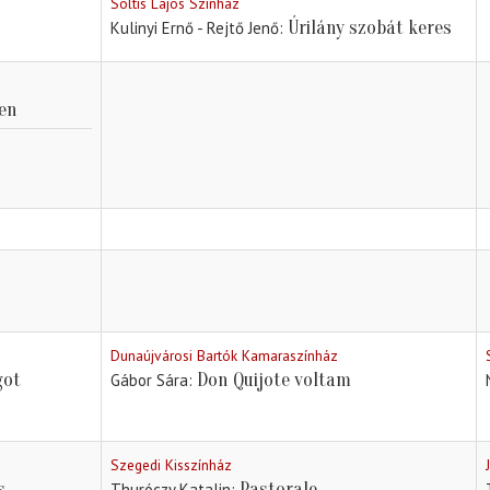
Soltis Lajos Színház
Úrilány szobát keres
Kulinyi Ernő - Rejtő Jenő
ten
Dunaújvárosi Bartók Kamaraszínház
got
Don Quijote voltam
Gábor Sára
Szegedi Kisszínház
s
Pastorale
Thuróczy Katalin