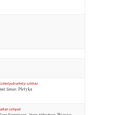
Székelyudvarhelyi színház
Pletyka
Neil Simon
Jadran színpad
Picasso
Tage Danielsson - Hans Alfredson