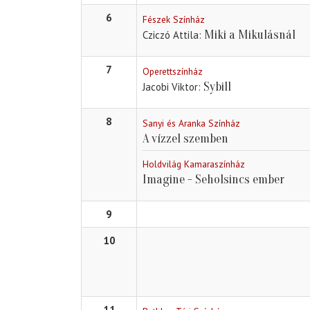
6
Fészek Színház
Miki a Mikulásnál
Cziczó Attila
7
Operettszínház
Sybill
Jacobi Viktor
8
Sanyi és Aranka Színház
A vízzel szemben
Holdvilág Kamaraszínház
Imagine - Seholsincs ember
9
10
11