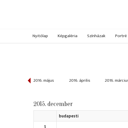
Nyitólap
Képgaléria
Színházak
Portré
016. június
2016. május
2016. április
2016. márciu
2015. december
budapesti
1