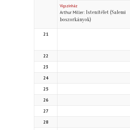
Vígszínház
Istenítélet (Salemi
Arthur Miller
boszorkányok)
21
22
23
24
25
26
27
28