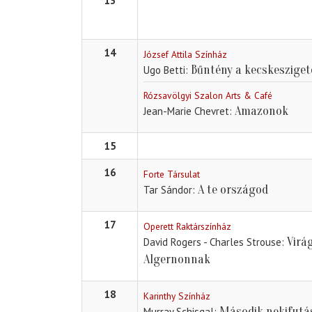
13
14
József Attila Színház
Bűntény a kecskeszige
Ugo Betti
Rózsavölgyi Szalon Arts & Café
Amazonok
Jean-Marie Chevret
15
16
Forte Társulat
A te országod
Tar Sándor
17
Operett Raktárszínház
Virá
David Rogers - Charles Strouse
Algernonnak
18
Karinthy Színház
Második nekifutá
Murray Schisgal