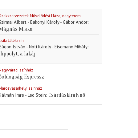
Szakszervezetek Művelődési Háza, nagyterem
Szirmai Albert - Bakonyi Károly - Gábor Andor
Mágnás Miska
Csíki Játékszín
Zágon István - Nóti Károly - Eisemann Mihály
Hippolyt, a lakáj
Nagyváradi színház
Boldogság Expressz
Marosvásárhelyi szinház
Csárdáskirálynő
Kálmán Imre - Leo Stein