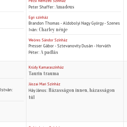
Pécsi Nemzeti Színház
Amadeus
Peter Shaffer
Egri színház
Brandon Thomas - Aldobolyi Nagy György - Szenes
Charley nénje
Iván
Weöres Sándor Színház
Presser Gábor - Sztevanovity Dusán - Horváth
A padlás
Péter
Krúdy Kamaraszínház
Taurin trauma
Jászai Mari Színház
 István
Házasságon innen, házasságon
Háy János
túl