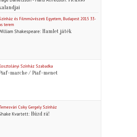
kalandjai
Színház és Filmművészeti Egyetem, Budapest 2015 33-
as terem
Hamlet játék
William Shakespeare
Kosztolányi Színház Szabadka
Piaf–marche / Piaf–menet
Temesvári Csiky Gergely Színház
Húzd rá!
Shake Kvartett