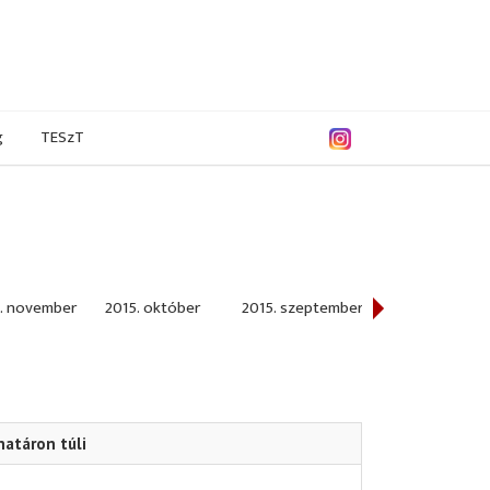
g
TESzT
. november
2015. október
2015. szeptember
2015. augusztu
határon túli