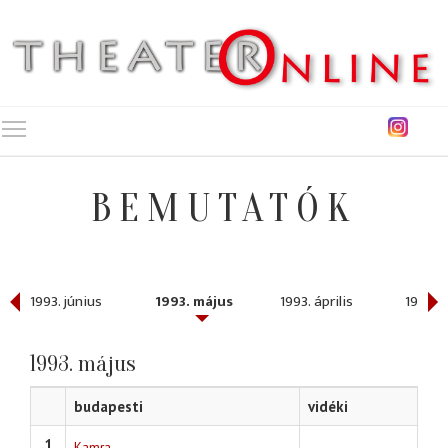
Toggle main menu visibility
BEMUTATÓK
1993. június
1993. május
1993. április
1993. 
1993. május
budapesti
vidéki
1
Kamra