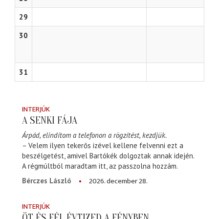
29
30
31
INTERJÚK
A SENKI FÁJA
Árpád, elindítom a telefonon a rögzítést, kezdjük.
– Velem ilyen tekerős izével kellene felvenni ezt a
beszélgetést, amivel Bartókék dolgoztak annak idején.
A régmúltból maradtam itt, az passzolna hozzám.
2026. december 28.
Bérczes László
INTERJÚK
ÖT ÉS FÉL ÉVTIZED A FÉNYBEN