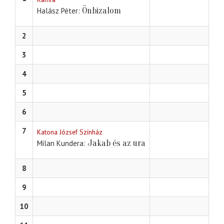
Önbizalom
Halász Péter
2
3
4
5
6
7
Katona József Színház
Jakab és az ura
Milan Kundera
8
9
10