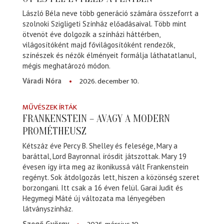
László Béla neve több generáció számára összeforrt a
szolnoki Szigligeti Színház előadásaival. Több mint
ötvenöt éve dolgozik a színházi háttérben,
világosítóként majd fővilágosítóként rendezők,
színészek és nézők élményeit formálja láthatatlanul,
mégis meghatározó módon.
2026. december 10.
Váradi Nóra
MŰVÉSZEK ÍRTÁK
FRANKENSTEIN – AVAGY A MODERN
PROMÉTHEUSZ
Kétszáz éve Percy B. Shelley és felesége, Mary a
baráttal, Lord Bayronnal írósdit játszottak. Mary 19
évesen így írta meg az ikonikussá vált Frankenstein
regényt. Sok átdolgozás lett, hiszen a közönség szeret
borzongani. Itt csak a 16 éven felül. Garai Judit és
Hegymegi Máté új változata ma lényegében
látványszínház.
Szegő György