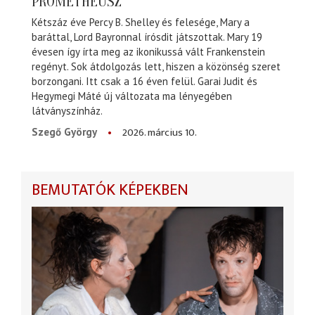
PROMÉTHEUSZ
Kétszáz éve Percy B. Shelley és felesége, Mary a
baráttal, Lord Bayronnal írósdit játszottak. Mary 19
évesen így írta meg az ikonikussá vált Frankenstein
regényt. Sok átdolgozás lett, hiszen a közönség szeret
borzongani. Itt csak a 16 éven felül. Garai Judit és
Hegymegi Máté új változata ma lényegében
látványszínház.
2026. március 10.
Szegő György
BEMUTATÓK KÉPEKBEN