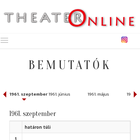
Toggle main menu visibility
BEMUTATÓK
1961. szeptember
1961. június
1961. május
1961. á
1961. szeptember
határon túli
1