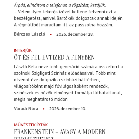
Árpád, elindítom a telefonon a rögzítést, kezdjük.
– Velem ilyen tekerős izével kellene felvenni ezt a
beszélgetést, amivel Bartókék dolgoztak annak idején.
A régmúltból maradtam itt, az passzolna hozzám.
2026. december 28.
Bérczes László
INTERJÚK
ÖT ÉS FÉL ÉVTIZED A FÉNYBEN
László Béla neve több generáció számára összeforrt a
szolnoki Szigligeti Színház előadásaival. Több mint
ötvenöt éve dolgozik a színházi háttérben,
világosítóként majd fővilágosítóként rendezők,
színészek és nézők élményeit formálja láthatatlanul,
mégis meghatározó módon.
2026. december 10.
Váradi Nóra
MŰVÉSZEK ÍRTÁK
FRANKENSTEIN – AVAGY A MODERN