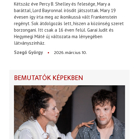
Kétszáz éve Percy B. Shelley és felesége, Mary a
baráttal, Lord Bayronnal írósdit játszottak. Mary 19
évesen így írta meg az ikonikussá vált Frankenstein
regényt. Sok átdolgozás lett, hiszen a közönség szeret
borzongani. Itt csak a 16 éven felül. Garai Judit és
Hegymegi Máté új változata ma lényegében
látványszínház.
2026. március 10.
Szegő György
BEMUTATÓK KÉPEKBEN