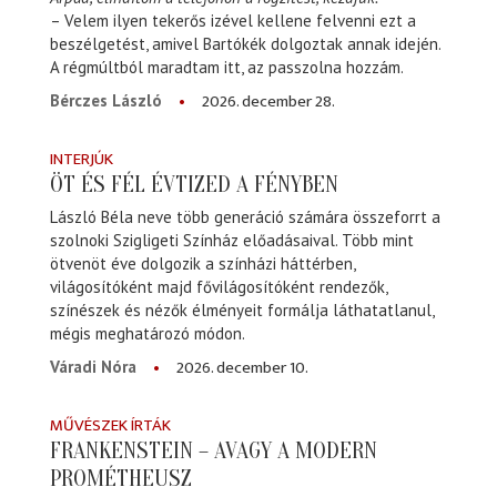
– Velem ilyen tekerős izével kellene felvenni ezt a
beszélgetést, amivel Bartókék dolgoztak annak idején.
A régmúltból maradtam itt, az passzolna hozzám.
2026. december 28.
Bérczes László
INTERJÚK
ÖT ÉS FÉL ÉVTIZED A FÉNYBEN
László Béla neve több generáció számára összeforrt a
szolnoki Szigligeti Színház előadásaival. Több mint
ötvenöt éve dolgozik a színházi háttérben,
világosítóként majd fővilágosítóként rendezők,
színészek és nézők élményeit formálja láthatatlanul,
mégis meghatározó módon.
2026. december 10.
Váradi Nóra
MŰVÉSZEK ÍRTÁK
FRANKENSTEIN – AVAGY A MODERN
PROMÉTHEUSZ