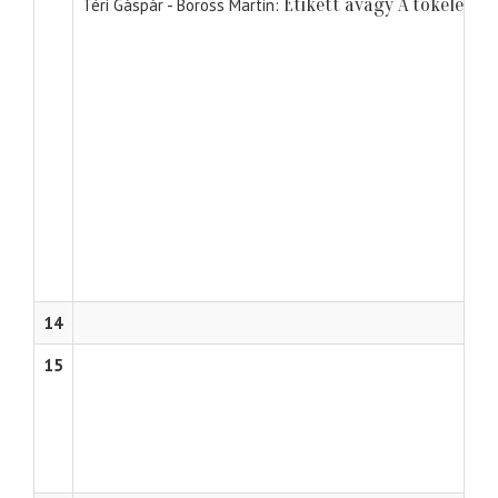
Etikett avagy A tökéletes
Téri Gáspár - Boross Martin
14
15