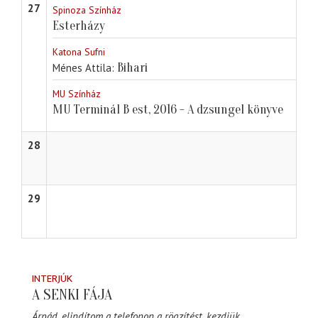
27
Spinoza Színház
Esterházy
Katona Sufni
Bihari
Ménes Attila
MU Színház
MU Terminál B est, 2016 - A dzsungel könyve
28
29
INTERJÚK
A SENKI FÁJA
Árpád, elindítom a telefonon a rögzítést, kezdjük.