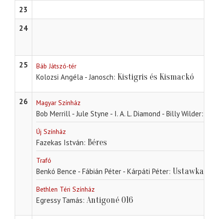
23
24
25
Báb Játszó-tér
Kistigris és Kismackó
Kolozsi Angéla - Janosch
26
Magyar Színház
Sug
Bob Merrill - Jule Styne - I. A. L. Diamond - Billy Wilder
Új Színház
Béres
Fazekas István
Trafó
Ustawka
Benkó Bence - Fábián Péter - Kárpáti Péter
Bethlen Téri Színház
Antigoné 016
Egressy Tamás