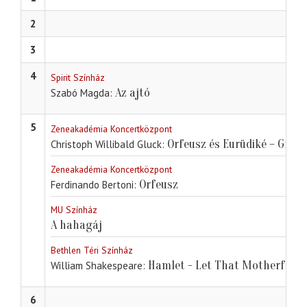
2
3
4
Spirit Színház
Az ajtó
Szabó Magda
5
Zeneakadémia Koncertközpont
Orfeusz és Eurüdiké – Gree
Christoph Willibald Gluck
Zeneakadémia Koncertközpont
Orfeusz
Ferdinando Bertoni
MU Színház
A hahagáj
Bethlen Téri Színház
Hamlet - Let That Motherf*cke
William Shakespeare
6