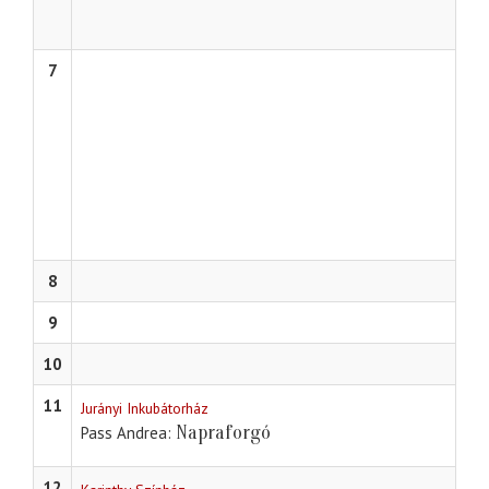
7
8
9
10
11
Jurányi Inkubátorház
Napraforgó
Pass Andrea
12