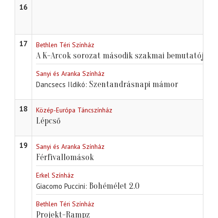
16
17
Bethlen Téri Színház
A K-Arcok sorozat második szakmai bemutatója
Sanyi és Aranka Színház
Szentandrásnapi mámor
Dancsecs Ildikó
18
Közép-Európa Táncszínház
Lépcső
19
Sanyi és Aranka Színház
Férfivallomások
Erkel Színház
Bohémélet 2.0
Giacomo Puccini
Bethlen Téri Színház
Projekt-Rampz