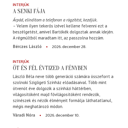
INTERJÚK
A SENKI FÁJA
Árpád, elindítom a telefonon a rögzítést, kezdjük.
– Velem ilyen tekerős izével kellene felvenni ezt a
beszélgetést, amivel Bartókék dolgoztak annak idején.
A régmúltból maradtam itt, az passzolna hozzám.
2026. december 28.
Bérczes László
INTERJÚK
ÖT ÉS FÉL ÉVTIZED A FÉNYBEN
László Béla neve több generáció számára összeforrt a
szolnoki Szigligeti Színház előadásaival. Több mint
ötvenöt éve dolgozik a színházi háttérben,
világosítóként majd fővilágosítóként rendezők,
színészek és nézők élményeit formálja láthatatlanul,
mégis meghatározó módon.
2026. december 10.
Váradi Nóra