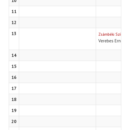
10
11
12
13
Zsámbéki Színházi
Sa
Verebes Ernő
14
15
16
17
18
19
20