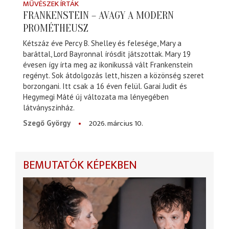
MŰVÉSZEK ÍRTÁK
FRANKENSTEIN – AVAGY A MODERN
PROMÉTHEUSZ
Kétszáz éve Percy B. Shelley és felesége, Mary a
baráttal, Lord Bayronnal írósdit játszottak. Mary 19
évesen így írta meg az ikonikussá vált Frankenstein
regényt. Sok átdolgozás lett, hiszen a közönség szeret
borzongani. Itt csak a 16 éven felül. Garai Judit és
Hegymegi Máté új változata ma lényegében
látványszínház.
2026. március 10.
Szegő György
BEMUTATÓK KÉPEKBEN