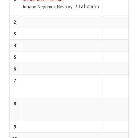
A talizmán
Johann Nepomuk Nestroy
2
3
4
5
6
7
8
9