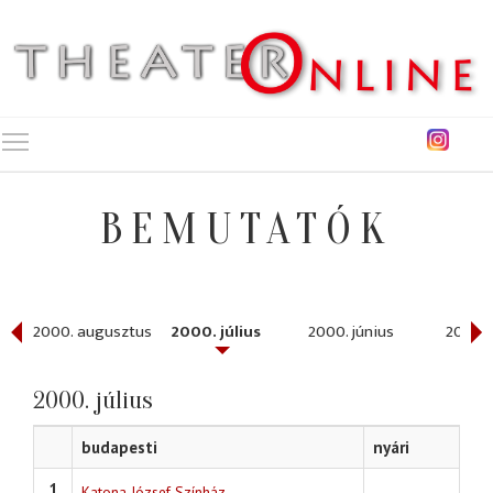
Toggle main menu visibility
BEMUTATÓK
ber
2000. augusztus
2000. július
2000. június
2000. 
2000. július
budapesti
nyári
1
Katona József Színház