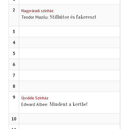
2
Nagyváradi színház
Stílbútor és fakereszt
Teodor Mazilu
3
4
5
6
7
8
9
Újvidéki Színház
Mindent a kertbe!
Edward Albee
10