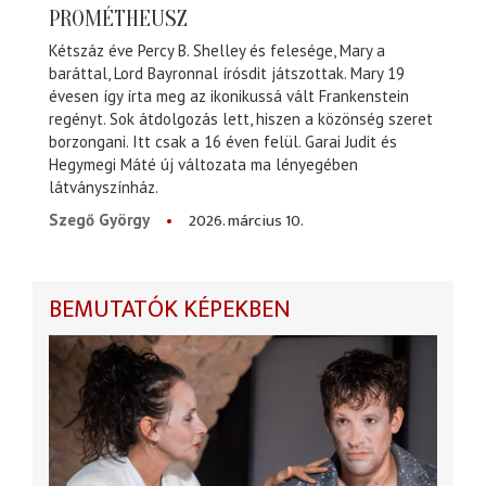
PROMÉTHEUSZ
Kétszáz éve Percy B. Shelley és felesége, Mary a
baráttal, Lord Bayronnal írósdit játszottak. Mary 19
évesen így írta meg az ikonikussá vált Frankenstein
regényt. Sok átdolgozás lett, hiszen a közönség szeret
borzongani. Itt csak a 16 éven felül. Garai Judit és
Hegymegi Máté új változata ma lényegében
látványszínház.
2026. március 10.
Szegő György
BEMUTATÓK KÉPEKBEN