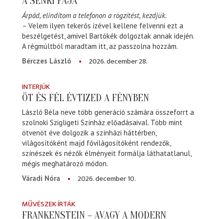
A SENKI FÁJA
Árpád, elindítom a telefonon a rögzítést, kezdjük.
– Velem ilyen tekerős izével kellene felvenni ezt a
beszélgetést, amivel Bartókék dolgoztak annak idején.
A régmúltból maradtam itt, az passzolna hozzám.
2026. december 28.
Bérczes László
INTERJÚK
ÖT ÉS FÉL ÉVTIZED A FÉNYBEN
László Béla neve több generáció számára összeforrt a
szolnoki Szigligeti Színház előadásaival. Több mint
ötvenöt éve dolgozik a színházi háttérben,
világosítóként majd fővilágosítóként rendezők,
színészek és nézők élményeit formálja láthatatlanul,
mégis meghatározó módon.
2026. december 10.
Váradi Nóra
MŰVÉSZEK ÍRTÁK
FRANKENSTEIN – AVAGY A MODERN