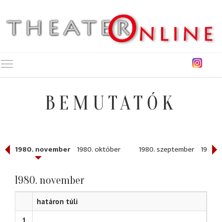
Toggle main menu visibility
BEMUTATÓK
r
1980. november
1980. október
1980. szeptember
1980. 
1980. november
határon túli
1