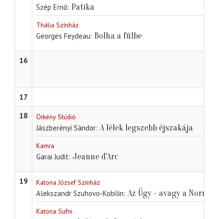
Patika
Szép Ernő
Thália Színház
Bolha a fülbe
Georges Feydeau
16
17
18
Örkény Stúdió
A lélek legszebb éjszakája
Jászberényi Sándor
Kamra
Jeanne d'Arc
Garai Judit
19
Katona József Színház
Az Ügy - avagy a Normáli
Alekszandr Szuhovo-Kobilin
Katona Sufni