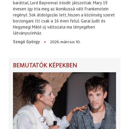
baráttal, Lord Bayronnal írósdit játszottak. Mary 19
évesen így írta meg az ikonikussá vált Frankenstein
regényt. Sok átdolgozás lett, hiszen a közönség szeret
borzongani. Itt csak a 16 éven felül. Garai Judit és
Hegymegi Máté új változata ma lényegében
látványszínház.
2026. március 10.
Szegő György
BEMUTATÓK KÉPEKBEN