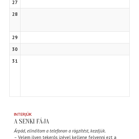
27
28
29
30
31
INTERJÚK
A SENKI FÁJA
Árpád, elindítom a telefonon a rögzítést, kezdjük.
– Velem ilyen tekerős izével kellene felvenni ezt a