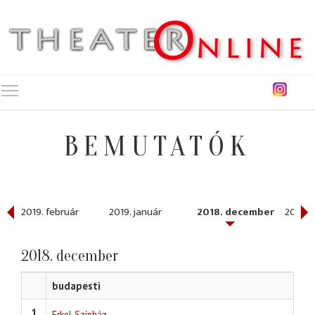
Toggle main menu visibility
BEMUTATÓK
2019. február
2019. január
2018. december
2018. 
2018. december
budapesti
1
Erkel Színház