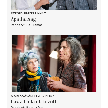
SZEGEDI PINCESZÍNHÁZ
Apátlanság
Rendező
Gál Tamás
MAROSVÁSÁRHELYI SZINHÁZ
Ház a blokkok között
Rendező
Radu Afrim