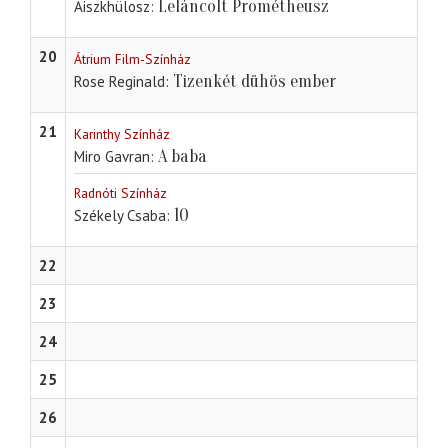
Leláncolt Prométheusz
Aiszkhülosz
20
Átrium Film-Színház
Tizenkét dühös ember
Rose Reginald
21
Karinthy Színház
A baba
Miro Gavran
Radnóti Színház
10
Székely Csaba
22
23
24
25
26