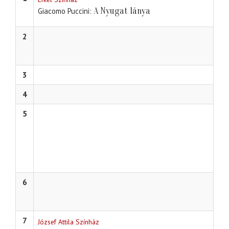
A Nyugat lánya
Giacomo Puccini
2
3
4
5
6
7
József Attila Színház