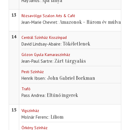
Apa lánya
Háy János
13
Rózsavölgyi Szalon Arts & Café
Amazonok – Három év múlva
Jean-Marie Chevret
14
Centrál Színház Kisszínpad
Tökéletlenek
David Lindsay-Abaire
Gózon Gyula Kamaraszínház
Zárt tárgyalás
Jean-Paul Sartre
Pesti Színház
John Gabriel Borkman
Henrik Ibsen
Trafó
Eltűnő ingerek
Pass Andrea
15
Vígszínház
Liliom
Molnár Ferenc
Örkény Színház