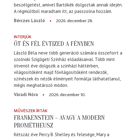
beszélgetést, amivel Bartókék dolgoztak annak idején.
A régmúltból maradtam itt, az passzolna hozzám.
2026. december 28.
Bérczes László
INTERJÚK
ÖT ÉS FÉL ÉVTIZED A FÉNYBEN
László Béla neve több generáció számára összeforrt a
szolnoki Szigligeti Színház előadásaival. Több mint
ötvenöt éve dolgozik a színházi háttérben,
világosítóként majd fővilágosítóként rendezők,
színészek és nézők élményeit formálja láthatatlanul,
mégis meghatározó módon.
2026. december 10.
Váradi Nóra
MŰVÉSZEK ÍRTÁK
FRANKENSTEIN – AVAGY A MODERN
PROMÉTHEUSZ
Kétszáz éve Percy B. Shelley és felesége, Mary a