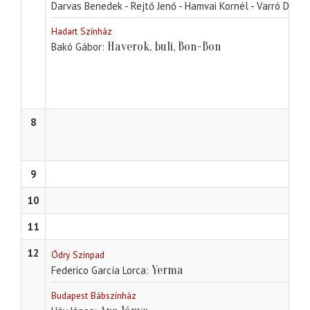
Darvas Benedek - Rejtő Jenő - Hamvai Kornél - Varró Dánie
Hadart Színház
Haverok, buli, Bon-Bon
Bakó Gábor
8
9
10
11
12
Ódry Színpad
Yerma
Federico García Lorca
Budapest Bábszínház