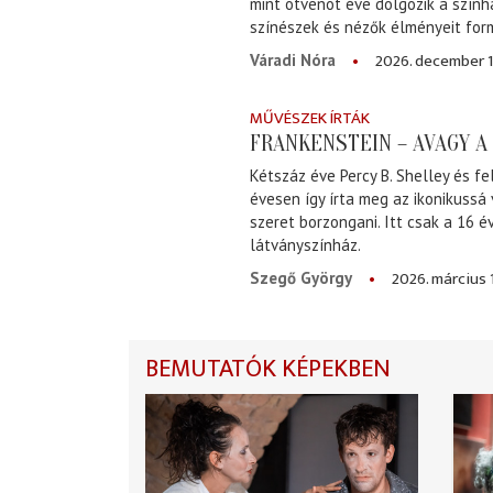
mint ötvenöt éve dolgozik a szính
színészek és nézők élményeit for
2026. december 1
Váradi Nóra
MŰVÉSZEK ÍRTÁK
FRANKENSTEIN – AVAGY 
Kétszáz éve Percy B. Shelley és fe
évesen így írta meg az ikonikussá
szeret borzongani. Itt csak a 16 
látványszínház.
2026. március 
Szegő György
BEMUTATÓK KÉPEKBEN