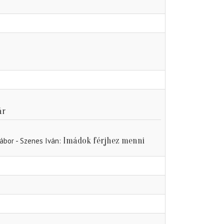
ár
Imádok férjhez menni
bor - Szenes Iván