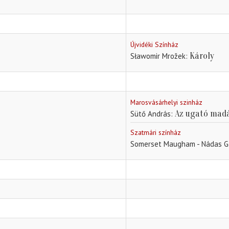
Újvidéki Színház
Károly
Sławomir Mrožek
Marosvásárhelyi szinház
Az ugató mad
Sütő András
Szatmári színház
Somerset Maugham - Nádas Gá