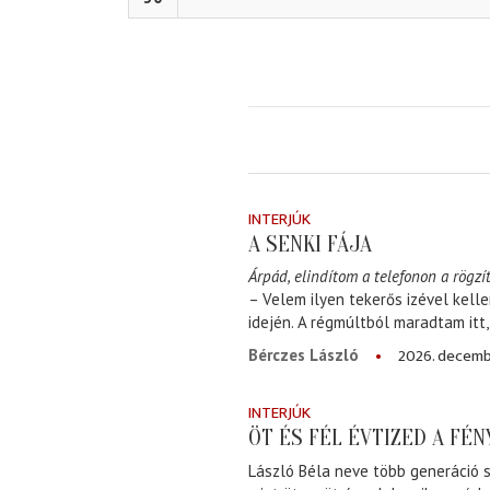
INTERJÚK
A SENKI FÁJA
Árpád, elindítom a telefonon a rögzít
– Velem ilyen tekerős izével kell
idején. A régmúltból maradtam itt
2026. decemb
Bérczes László
INTERJÚK
ÖT ÉS FÉL ÉVTIZED A FÉ
László Béla neve több generáció s