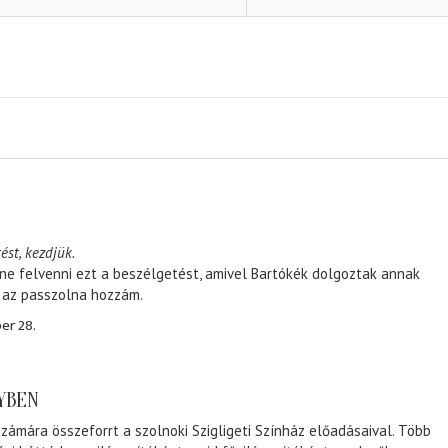
ést, kezdjük.
ene felvenni ezt a beszélgetést, amivel Bartókék dolgoztak annak
, az passzolna hozzám.
er 28.
NYBEN
zámára összeforrt a szolnoki Szigligeti Színház előadásaival. Több