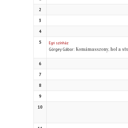
2
3
4
5
Egri színház
Komámasszony, hol a st
Görgey Gábor
6
7
8
9
10