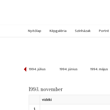
Nyitólap
Képgaléria
Színházak
Portré
994. szeptember
1994. július
1994. június
1994. május
1993. november
vidéki
1