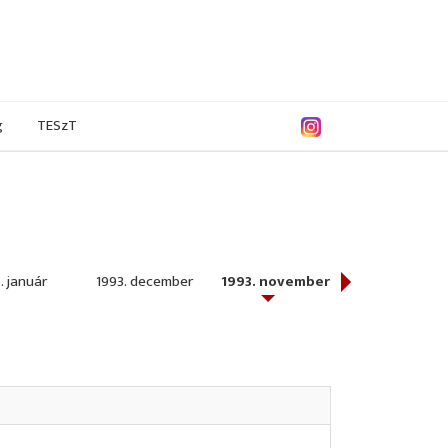
g
TESzT
. január
1993. december
1993. november
1993. október