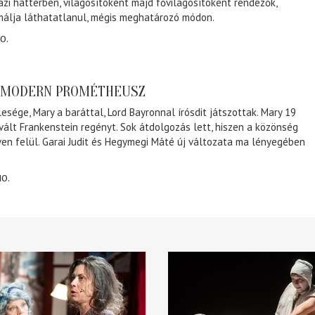
ázi háttérben, világosítóként majd fővilágosítóként rendezők,
málja láthatatlanul, mégis meghatározó módon.
0.
A MODERN PROMÉTHEUSZ
lesége, Mary a baráttal, Lord Bayronnal írósdit játszottak. Mary 19
 vált Frankenstein regényt. Sok átdolgozás lett, hiszen a közönség
éven felül. Garai Judit és Hegymegi Máté új változata ma lényegében
10.