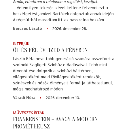
Árpád, elindítom a telefonon a rögzítést, kezdjük.
– Velem ilyen tekerős izével kellene felvenni ezt a
beszélgetést, amivel Bartókék dolgoztak annak idején.
A régmúltból maradtam itt, az passzolna hozzám.
2026. december 28.
Bérczes László
INTERJÚK
ÖT ÉS FÉL ÉVTIZED A FÉNYBEN
László Béla neve több generáció számára összeforrt a
szolnoki Szigligeti Színház előadásaival. Több mint
ötvenöt éve dolgozik a színházi háttérben,
világosítóként majd fővilágosítóként rendezők,
színészek és nézők élményeit formálja láthatatlanul,
mégis meghatározó módon.
2026. december 10.
Váradi Nóra
MŰVÉSZEK ÍRTÁK
FRANKENSTEIN – AVAGY A MODERN
PROMÉTHEUSZ