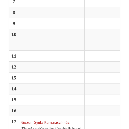
7
8
9
10
11
12
13
14
15
16
17
Gózon Gyula Kamaraszínház
Cselédklozet
Thuróczy Katalin