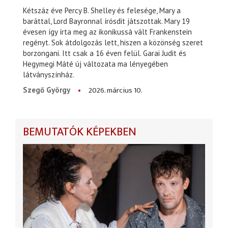
Kétszáz éve Percy B. Shelley és felesége, Mary a
baráttal, Lord Bayronnal írósdit játszottak. Mary 19
évesen így írta meg az ikonikussá vált Frankenstein
regényt. Sok átdolgozás lett, hiszen a közönség szeret
borzongani. Itt csak a 16 éven felül. Garai Judit és
Hegymegi Máté új változata ma lényegében
látványszínház.
2026. március 10.
Szegő György
BEMUTATÓK KÉPEKBEN