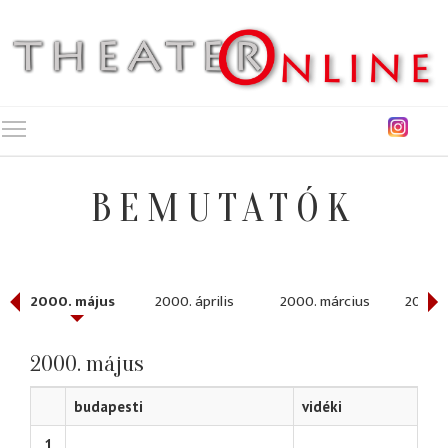
Toggle main menu visibility
BEMUTATÓK
2000. május
2000. április
2000. március
2000. 
2000. május
budapesti
vidéki
1