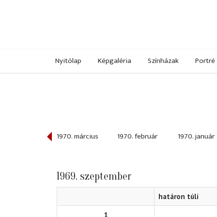
Nyitólap
Képgaléria
Színházak
Portré
970. április
1970. március
1970. február
1970. január
1969. szeptember
határon túli
1