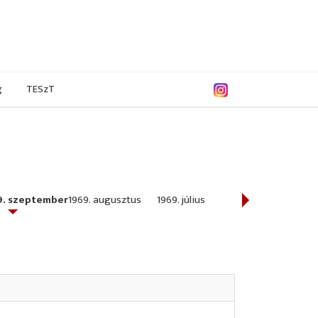
g
TESzT
9. szeptember
1969. augusztus
1969. július
1969. június