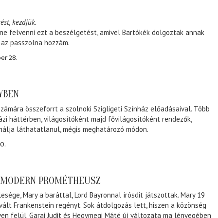
ést, kezdjük.
ene felvenni ezt a beszélgetést, amivel Bartókék dolgoztak annak
, az passzolna hozzám.
er 28.
NYBEN
zámára összeforrt a szolnoki Szigligeti Színház előadásaival. Több
ázi háttérben, világosítóként majd fővilágosítóként rendezők,
málja láthatatlanul, mégis meghatározó módon.
0.
A MODERN PROMÉTHEUSZ
lesége, Mary a baráttal, Lord Bayronnal írósdit játszottak. Mary 19
 vált Frankenstein regényt. Sok átdolgozás lett, hiszen a közönség
éven felül. Garai Judit és Hegymegi Máté új változata ma lényegében