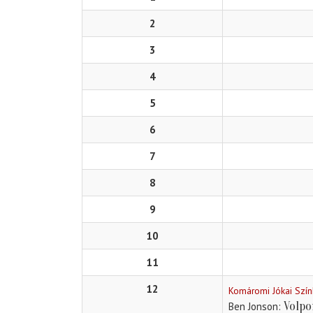
2
3
4
5
6
7
8
9
10
11
12
Komáromi Jókai Szí
Volpo
Ben Jonson