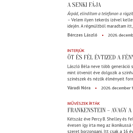
A SENKI FÁJA
Árpád, elindítom a telefonon a rögzít
– Velem ilyen tekerős izével kell
idején. A régmúltból maradtam itt
2026. decemb
Bérczes László
INTERJÚK
ÖT ÉS FÉL ÉVTIZED A FÉ
László Béla neve több generáció s
mint ötvenöt éve dolgozik a szính
színészek és nézők élményeit for
2026. december 1
Váradi Nóra
MŰVÉSZEK ÍRTÁK
FRANKENSTEIN – AVAGY 
Kétszáz éve Percy B. Shelley és fe
évesen így írta meg az ikonikussá
szeret borzongani. Itt csak a 16 