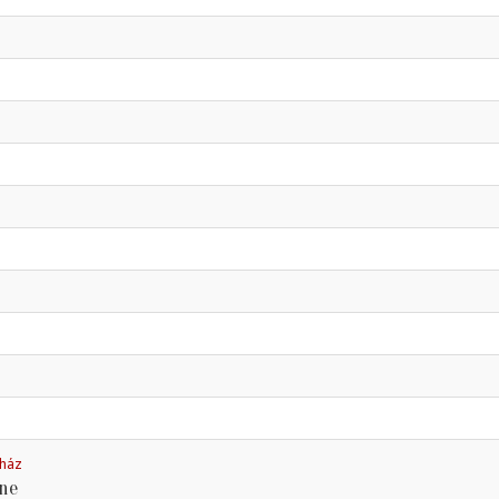
nház
ne