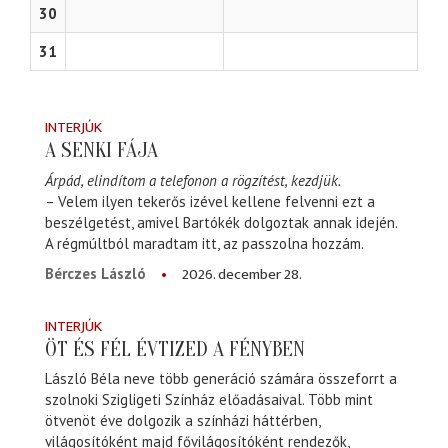
30
31
INTERJÚK
A SENKI FÁJA
Árpád, elindítom a telefonon a rögzítést, kezdjük.
– Velem ilyen tekerős izével kellene felvenni ezt a
beszélgetést, amivel Bartókék dolgoztak annak idején.
A régmúltból maradtam itt, az passzolna hozzám.
2026. december 28.
Bérczes László
INTERJÚK
ÖT ÉS FÉL ÉVTIZED A FÉNYBEN
László Béla neve több generáció számára összeforrt a
szolnoki Szigligeti Színház előadásaival. Több mint
ötvenöt éve dolgozik a színházi háttérben,
világosítóként majd fővilágosítóként rendezők,