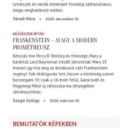
színészek és nézők élményeit formálja láthatatlanul,
mégis meghatározó módon.
2026. december 10.
Váradi Nóra
MŰVÉSZEK ÍRTÁK
FRANKENSTEIN – AVAGY A MODERN
PROMÉTHEUSZ
Kétszáz éve Percy B. Shelley és felesége, Mary a
baráttal, Lord Bayronnal írósdit játszottak. Mary 19
évesen így írta meg az ikonikussá vált Frankenstein
regényt. Sok átdolgozás lett, hiszen a közönség szeret
borzongani. Itt csak a 16 éven felül. Garai Judit és
Hegymegi Máté új változata ma lényegében
látványszínház.
2026. március 10.
Szegő György
BEMUTATÓK KÉPEKBEN