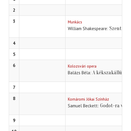
2
3
Munkács
Szentiván
William Shakespeare
4
5
6
Kolozsvári opera
A kékszakállú her
Balázs Béla
7
8
Komáromi Jókai Színház
Godot-ra várv
Samuel Beckett
9