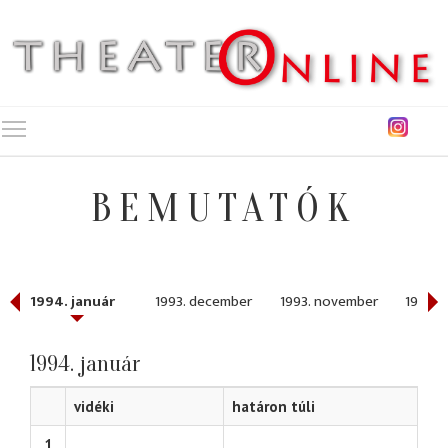
Toggle main menu visibility
BEMUTATÓK
1994. január
1993. december
1993. november
1993. 
1994. január
vidéki
határon túli
1