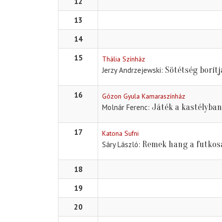
12
13
14
15
Thália Színház
Sötétség borítj
Jerzy Andrzejewski
16
Gózon Gyula Kamaraszínház
Játék a kastélyban
Molnár Ferenc
17
Katona Sufni
Remek hang a futkos
Sáry László
18
19
20