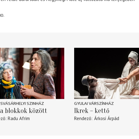
10.
SVÁSÁRHELYI SZINHÁZ
GYULAI VÁRSZÍNHÁZ
a blokkok között
Ikrek – kettő
ező
Radu Afrim
Rendező
Árkosi Árpád