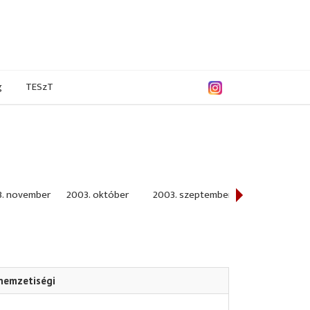
g
TESzT
3. november
2003. október
2003. szeptember
2003. augusztu
nemzetiségi