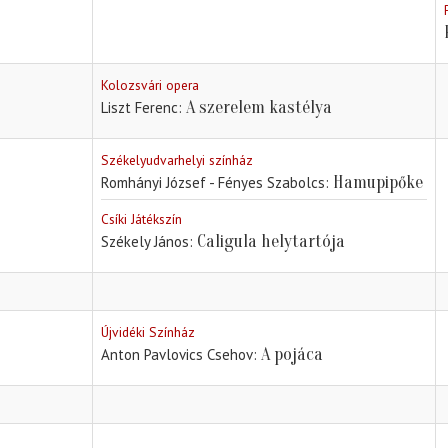
Kolozsvári opera
A szerelem kastélya
Liszt Ferenc
Székelyudvarhelyi színház
Hamupipőke
Romhányi József - Fényes Szabolcs
Csíki Játékszín
Caligula helytartója
Székely János
Újvidéki Színház
A pojáca
Anton Pavlovics Csehov