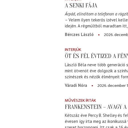
A SENKI FÁJA
Árpád, elindítom a telefonon a rögzít
– Velem ilyen tekerős izével kell
idején. A régmúltból maradtam itt
2026. decemb
Bérczes László
INTERJÚK
ÖT ÉS FÉL ÉVTIZED A FÉ
László Béla neve több generáció s
mint ötvenöt éve dolgozik a szính
színészek és nézők élményeit for
2026. december 1
Váradi Nóra
MŰVÉSZEK ÍRTÁK
FRANKENSTEIN – AVAGY 
Kétszáz éve Percy B. Shelley és fe
évesen így írta meg az ikonikussá
szeret borzongani. Itt csak a 16 