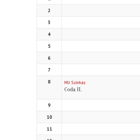
2
3
4
5
6
7
8
MU Színház
Coda II.
9
10
11