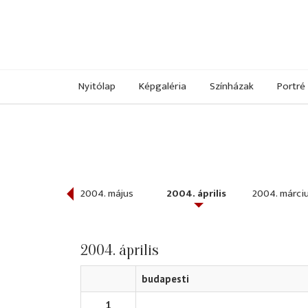
Nyitólap
Képgaléria
Színházak
Portré
004. június
2004. május
2004. április
2004. márci
2004. április
budapesti
1