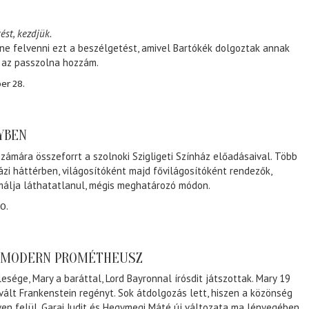
ést, kezdjük.
ene felvenni ezt a beszélgetést, amivel Bartókék dolgoztak annak
, az passzolna hozzám.
er 28.
NYBEN
zámára összeforrt a szolnoki Szigligeti Színház előadásaival. Több
ázi háttérben, világosítóként majd fővilágosítóként rendezők,
málja láthatatlanul, mégis meghatározó módon.
0.
A MODERN PROMÉTHEUSZ
lesége, Mary a baráttal, Lord Bayronnal írósdit játszottak. Mary 19
 vált Frankenstein regényt. Sok átdolgozás lett, hiszen a közönség
éven felül. Garai Judit és Hegymegi Máté új változata ma lényegében