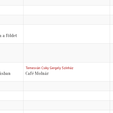
a a földet
Temesvári Csiky Gergely Színház
ásban
Café Molnár