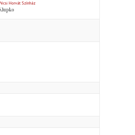
Pécsi Horvát Színház
Klupko