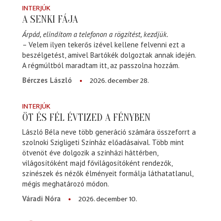
INTERJÚK
A SENKI FÁJA
Árpád, elindítom a telefonon a rögzítést, kezdjük.
– Velem ilyen tekerős izével kellene felvenni ezt a
beszélgetést, amivel Bartókék dolgoztak annak idején.
A régmúltból maradtam itt, az passzolna hozzám.
2026. december 28.
Bérczes László
INTERJÚK
ÖT ÉS FÉL ÉVTIZED A FÉNYBEN
László Béla neve több generáció számára összeforrt a
szolnoki Szigligeti Színház előadásaival. Több mint
ötvenöt éve dolgozik a színházi háttérben,
világosítóként majd fővilágosítóként rendezők,
színészek és nézők élményeit formálja láthatatlanul,
mégis meghatározó módon.
2026. december 10.
Váradi Nóra