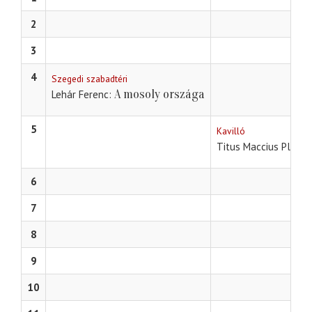
2
3
4
Szegedi szabadtéri
A mosoly országa
Lehár Ferenc
5
Kavilló
Titus Maccius Plautu
6
7
8
9
10