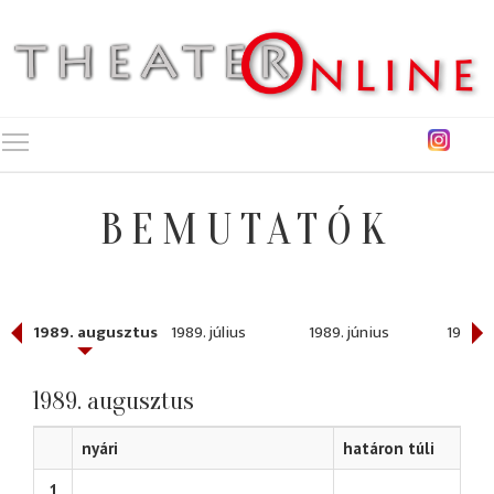
Toggle main menu visibility
BEMUTATÓK
ber
1989. augusztus
1989. július
1989. június
1989. 
1989. augusztus
nyári
határon túli
1