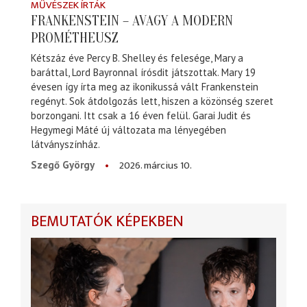
MŰVÉSZEK ÍRTÁK
FRANKENSTEIN – AVAGY A MODERN
PROMÉTHEUSZ
Kétszáz éve Percy B. Shelley és felesége, Mary a
baráttal, Lord Bayronnal írósdit játszottak. Mary 19
évesen így írta meg az ikonikussá vált Frankenstein
regényt. Sok átdolgozás lett, hiszen a közönség szeret
borzongani. Itt csak a 16 éven felül. Garai Judit és
Hegymegi Máté új változata ma lényegében
látványszínház.
2026. március 10.
Szegő György
BEMUTATÓK KÉPEKBEN