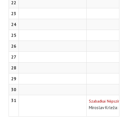
22
23
24
25
26
27
28
29
30
31
Szabadkai Népszínház
Tem
Miroslav Krleža