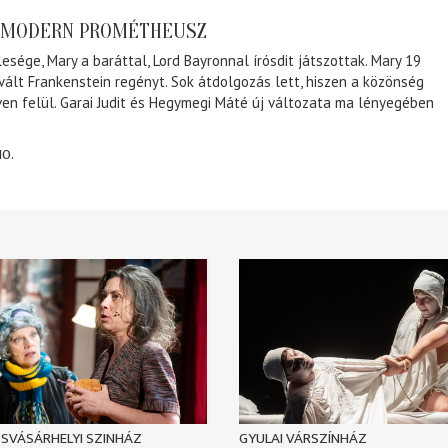
A MODERN PROMÉTHEUSZ
lesége, Mary a baráttal, Lord Bayronnal írósdit játszottak. Mary 19
 vált Frankenstein regényt. Sok átdolgozás lett, hiszen a közönség
éven felül. Garai Judit és Hegymegi Máté új változata ma lényegében
10.
SVÁSÁRHELYI SZINHÁZ
GYULAI VÁRSZÍNHÁZ