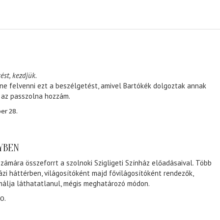
ést, kezdjük.
ene felvenni ezt a beszélgetést, amivel Bartókék dolgoztak annak
, az passzolna hozzám.
er 28.
NYBEN
zámára összeforrt a szolnoki Szigligeti Színház előadásaival. Több
ázi háttérben, világosítóként majd fővilágosítóként rendezők,
málja láthatatlanul, mégis meghatározó módon.
0.