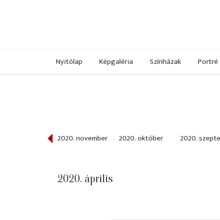
Nyitólap
Képgaléria
Színházak
Portré
020. december
2020. november
2020. október
2020. szept
2020. április