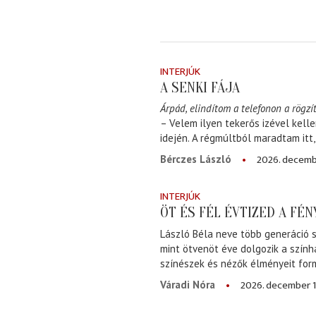
INTERJÚK
A SENKI FÁJA
Árpád, elindítom a telefonon a rögzít
– Velem ilyen tekerős izével kell
idején. A régmúltból maradtam itt
2026. decemb
Bérczes László
INTERJÚK
ÖT ÉS FÉL ÉVTIZED A FÉ
László Béla neve több generáció s
mint ötvenöt éve dolgozik a szính
színészek és nézők élményeit for
2026. december 1
Váradi Nóra