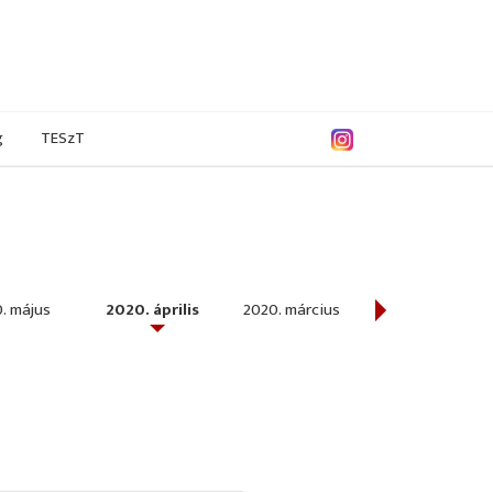
g
TESzT
. május
2020. április
2020. március
2020. február