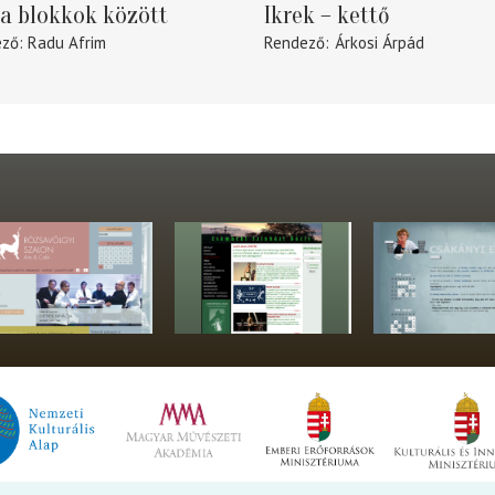
a blokkok között
Ikrek – kettő
ező
Radu Afrim
Rendező
Árkosi Árpád