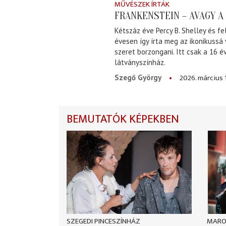
MŰVÉSZEK ÍRTÁK
FRANKENSTEIN – AVAGY 
Kétszáz éve Percy B. Shelley és fe
évesen így írta meg az ikonikussá
szeret borzongani. Itt csak a 16 
látványszínház.
2026. március 
Szegő György
BEMUTATÓK KÉPEKBEN
SZEGEDI PINCESZÍNHÁZ
MARO