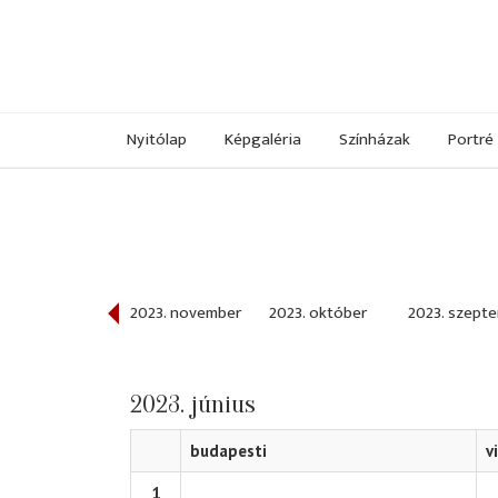
Nyitólap
Képgaléria
Színházak
Portré
023. december
2023. november
2023. október
2023. szept
2023. június
budapesti
v
1