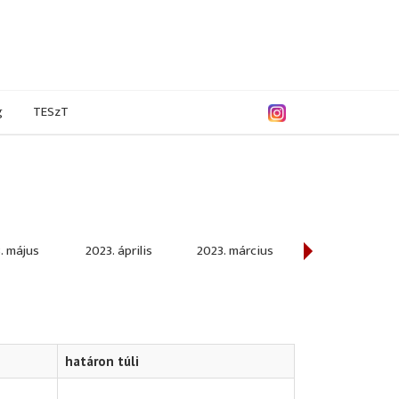
g
TESzT
. május
2023. április
2023. március
2023. február
határon túli