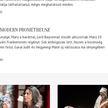
málja láthatatlanul, mégis meghatározó módon.
0.
A MODERN PROMÉTHEUSZ
lesége, Mary a baráttal, Lord Bayronnal írósdit játszottak. Mary 19
 vált Frankenstein regényt. Sok átdolgozás lett, hiszen a közönség
éven felül. Garai Judit és Hegymegi Máté új változata ma lényegében
10.