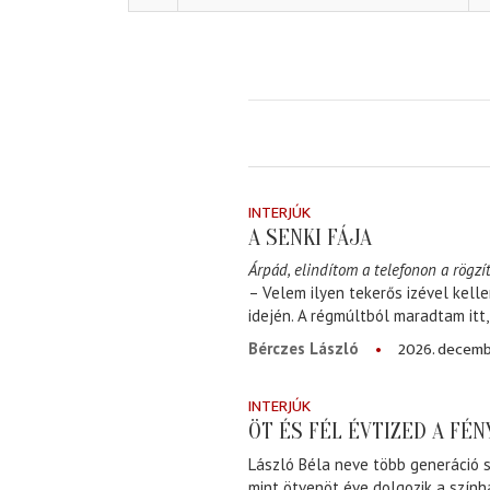
INTERJÚK
A SENKI FÁJA
Árpád, elindítom a telefonon a rögzít
– Velem ilyen tekerős izével kell
idején. A régmúltból maradtam itt
2026. decemb
Bérczes László
INTERJÚK
ÖT ÉS FÉL ÉVTIZED A FÉ
László Béla neve több generáció s
mint ötvenöt éve dolgozik a szính