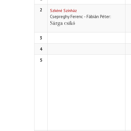
2
Szkéné Színház
Csepreghy Ferenc - Fábián Péter
Sárga csikó
3
4
5