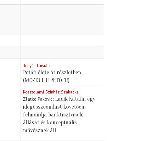
Tenyér Társulat
Petőfi élete öt részletben
(MOZDULJ! PETŐFI!)
Kosztolányi Színház Szabadka
Ladik Katalin egy
Zlatko Paković
idegösszeomlást követően
felmondja banktisztviselői
állását és konceptuális
művésznek áll