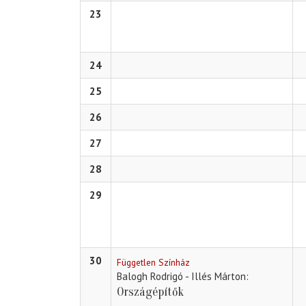
23
24
25
26
27
28
29
30
Független Színház
Balogh Rodrigó - Illés Márton
Országépítők