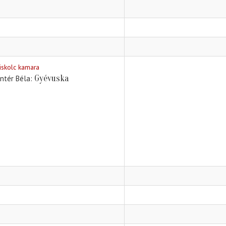
iskolc kamara
Gyévuska
intér Béla