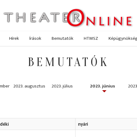
Hírek
Írások
Bemutatók
HTMSZ
Képügynöksé
BEMUTATÓK
ember
2023. augusztus
2023. július
2023. június
2023
idéki
nyári