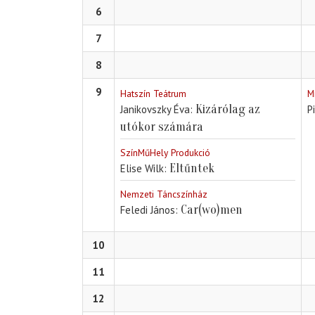
6
7
8
9
Hatszín Teátrum
M
Kizárólag az
Janikovszky Éva
P
utókor számára
SzínMűHely Produkció
Eltűntek
Elise Wilk
Nemzeti Táncszínház
Car(wo)men
Feledi János
10
11
12