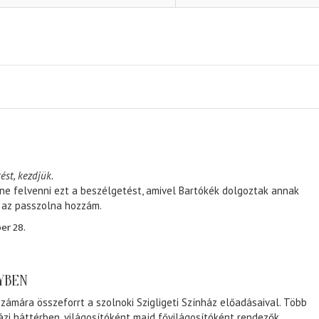
ést, kezdjük.
ene felvenni ezt a beszélgetést, amivel Bartókék dolgoztak annak
, az passzolna hozzám.
er 28.
NYBEN
zámára összeforrt a szolnoki Szigligeti Színház előadásaival. Több
ázi háttérben, világosítóként majd fővilágosítóként rendezők,