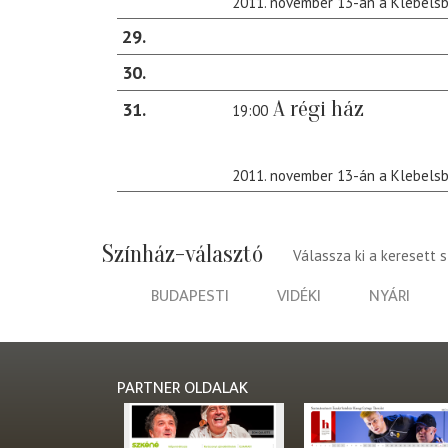
2011. november 13-án a Klebels
29
30
A régi ház
31
19:00
2011. november 13-án a Klebels
Színház-választó
Válassza ki a keresett 
BUDAPESTI
VIDÉKI
NYÁRI
PARTNER OLDALAK