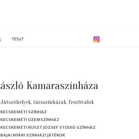
g
TESzT
László Kamaraszínháza
Játszóhelyek, társszínházak, fesztiválok
KECSKEMÉTI SZÍNHÁZ
. május
2011. április
2011. március
2011. február
KECSKEMÉTI ÜZEMSZÍNHÁZ
KECSKEMÉTI RUSZT JÓZSEF STÚDIÓ SZÍNHÁZ
BAJAI NYÁRI SZÍNHÁZI JÁTÉKOK