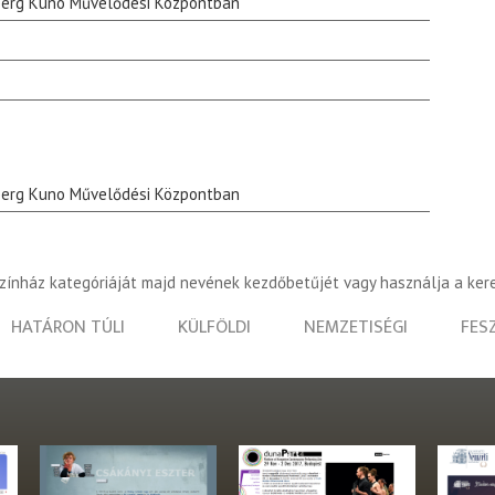
berg Kuno Művelődési Központban
berg Kuno Művelődési Központban
színház kategóriáját majd nevének kezdőbetűjét vagy használja a ker
HATÁRON TÚLI
KÜLFÖLDI
NEMZETISÉGI
FES