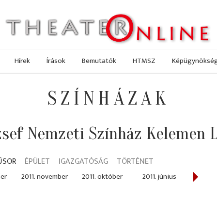
Hírek
Írások
Bemutatók
HTMSZ
Képügynöksé
SZÍNHÁZAK
sef Nemzeti Színház Kelemen 
ŰSOR
ÉPÜLET
IGAZGATÓSÁG
TÖRTÉNET
ber
2011. november
2011. október
2011. június
2011