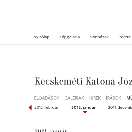
Nyitólap
Képgaléria
Színházak
Portré
Kecskeméti Katona Józ
ELŐADÁSOK
GALÉRIÁK
HÍREK
ÍRÁSOK
M
012. március
2012. február
2012. január
2011. decem
2012. január