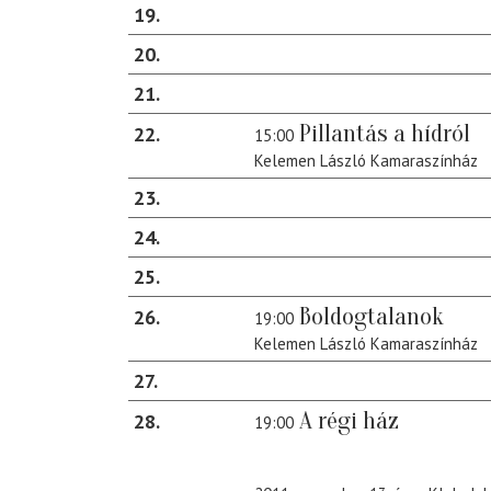
19
20
21
Pillantás a hídról
22
15:00
Kelemen László Kamaraszínház
23
24
25
Boldogtalanok
26
19:00
Kelemen László Kamaraszínház
27
A régi ház
28
19:00