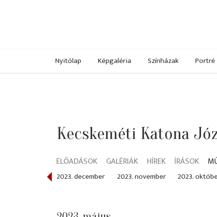
Nyitólap
Képgaléria
Színházak
Portré
Kecskeméti Katona Józ
ELŐADÁSOK
GALÉRIÁK
HÍREK
ÍRÁSOK
M
024. január
2023. december
2023. november
2023. októb
2023. május