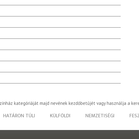
színház kategóriáját majd nevének kezdőbetűjét vagy használja a ker
HATÁRON TÚLI
KÜLFÖLDI
NEMZETISÉGI
FES