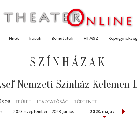
Hírek
Írások
Bemutatók
HTMSZ
Képügynöksé
SZÍNHÁZAK
sef Nemzeti Színház Kelemen 
ŰSOR
ÉPÜLET
IGAZGATÓSÁG
TÖRTÉNET
er
2023. szeptember
2023. június
2023. május
2023.