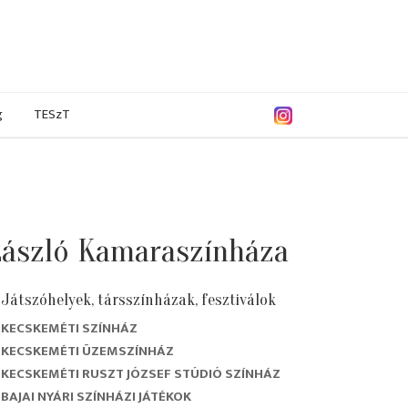
g
TESzT
László Kamaraszínháza
Játszóhelyek, társszínházak, fesztiválok
KECSKEMÉTI SZÍNHÁZ
 április
2023. március
2022. december
2022. november
KECSKEMÉTI ÜZEMSZÍNHÁZ
KECSKEMÉTI RUSZT JÓZSEF STÚDIÓ SZÍNHÁZ
BAJAI NYÁRI SZÍNHÁZI JÁTÉKOK