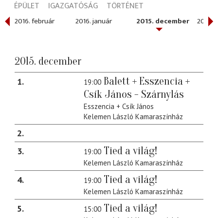
ÉPÜLET
IGAZGATÓSÁG
TÖRTÉNET
2016. február
2016. január
2015. december
2015. 
2015. december
Balett + Esszencia +
1
19:00
Csík János - Szárnylás
Esszencia + Csík János
Kelemen László Kamaraszínház
2
Tied a világ!
3
19:00
Kelemen László Kamaraszínház
Tied a világ!
4
19:00
Kelemen László Kamaraszínház
Tied a világ!
5
15:00