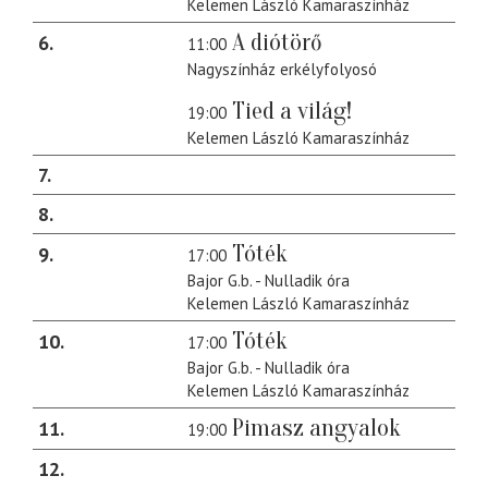
Kelemen László Kamaraszínház
A diótörő
6
11:00
Nagyszínház erkélyfolyosó
Tied a világ!
19:00
Kelemen László Kamaraszínház
7
8
Tóték
9
17:00
Bajor G.b. - Nulladik óra
Kelemen László Kamaraszínház
Tóték
10
17:00
Bajor G.b. - Nulladik óra
Kelemen László Kamaraszínház
Pimasz angyalok
11
19:00
12