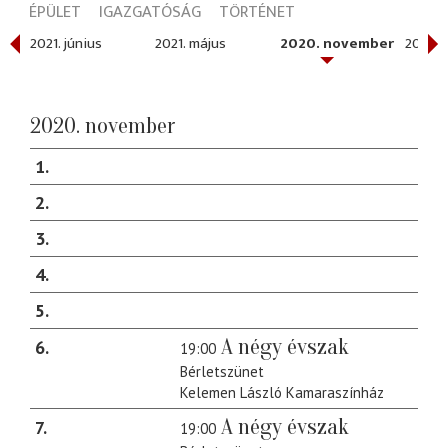
ÉPÜLET
IGAZGATÓSÁG
TÖRTÉNET
2021. június
2021. május
2020. november
2020. 
2020. november
1
2
3
4
5
A négy évszak
6
19:00
Bérletszünet
Kelemen László Kamaraszínház
A négy évszak
7
19:00