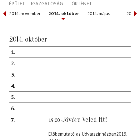
ÉPÜLET
IGAZGATÓSÁG
TÖRTÉNET
r
2014. november
2014. október
2014. május
2014. á
2014. október
1
2
3
4
5
6
Jövőre Veled Itt!
7
19:00
Előbemutató az Udvarszínházban2013.