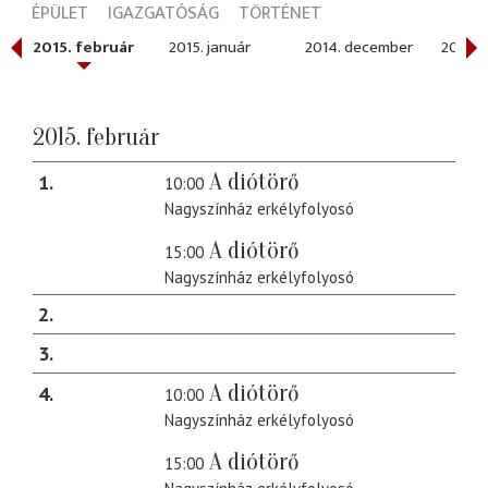
ÉPÜLET
IGAZGATÓSÁG
TÖRTÉNET
2015. február
2015. január
2014. december
2014. 
2015. február
A diótörő
1
10:00
Nagyszínház erkélyfolyosó
A diótörő
15:00
Nagyszínház erkélyfolyosó
2
3
A diótörő
4
10:00
Nagyszínház erkélyfolyosó
A diótörő
15:00