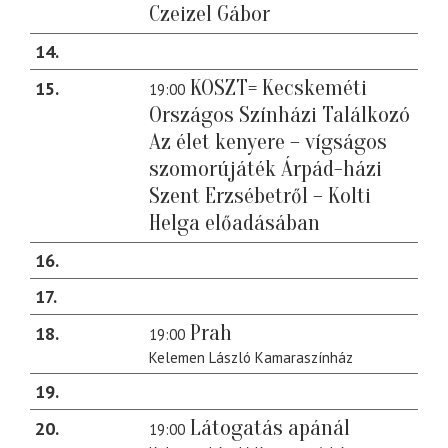
Czeizel Gábor
14
KOSZT= Kecskeméti
15
19:00
Országos Színházi Találkozó
Az élet kenyere – vígságos
szomorújáték Árpád-házi
Szent Erzsébetről – Kolti
Helga előadásában
16
17
Prah
18
19:00
Kelemen László Kamaraszínház
19
Látogatás apánál
20
19:00