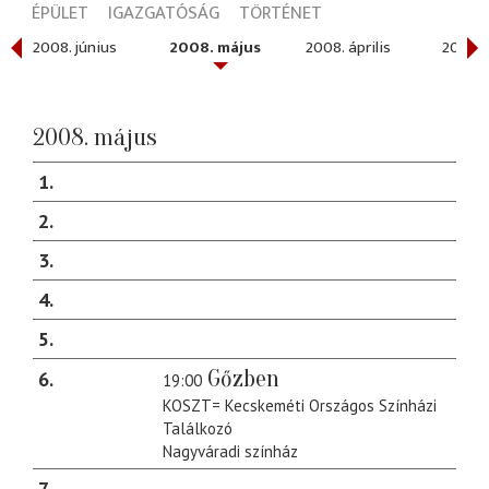
ÉPÜLET
IGAZGATÓSÁG
TÖRTÉNET
ber
2008. június
2008. május
2008. április
2008. 
2008. május
1
2
3
4
5
Gőzben
6
19:00
KOSZT= Kecskeméti Országos Színházi
Találkozó
Nagyváradi színház
7