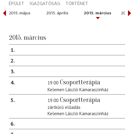
ÉPÜLET
IGAZGATÓSÁG
TÖRTÉNET
ber
2015. május
2015. április
2015. március
2015. 
2015. március
1
2
3
Csoportterápia
4
19:00
Kelemen László Kamaraszínház
Csoportterápia
5
19:00
zártkörű előadás
Kelemen László Kamaraszínház
6