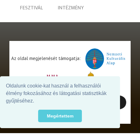
FESZTIVÁL
INTÉZMÉNY
Az oldal megjelenését támogatja:
Oldalunk cookie-kat használ a felhasználói
élmény fokozásához és látogatási statisztikák
gyűjtéséhez.
Megértettem
© 2026. - THEATER Online -
theater.hu