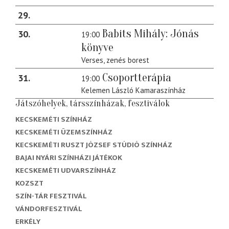
29
Babits Mihály: Jónás
30
19:00
könyve
Verses, zenés borest
Csoportterápia
31
19:00
Kelemen László Kamaraszínház
Játszóhelyek, társszínházak, fesztiválok
KECSKEMÉTI SZÍNHÁZ
KECSKEMÉTI ÜZEMSZÍNHÁZ
KECSKEMÉTI RUSZT JÓZSEF STÚDIÓ SZÍNHÁZ
BAJAI NYÁRI SZÍNHÁZI JÁTÉKOK
KECSKEMÉTI UDVARSZÍNHÁZ
KOZSZT
SZÍN-TÁR FESZTIVÁL
VÁNDORFESZTIVÁL
ERKÉLY