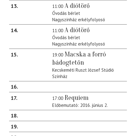
A diótörő
13
11:00
Óvodás bérlet
Nagyszínház erkélyfolyosó
A diótörő
14
11:00
Óvodás bérlet
Nagyszínház erkélyfolyosó
Macska a forró
15
19:00
bádogtetőn
Kecskeméti Ruszt József Stúdió
Színház
16
Requiem
17
17:00
Előbemutató: 2016. június 2.
18
19