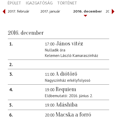
ÉPÜLET
IGAZGATÓSÁG
TÖRTÉNET
2017. február
2017. január
2016. december
2016. 
2016. december
János vitéz
1
17:00
Nulladik óra
Kelemen László Kamaraszínház
2
A diótörő
3
11:00
Nagyszínház erkélyfolyosó
Requiem
4
19:00
Előbemutató: 2016. június 2.
Adáshiba
5
19:00
Macska a forró
6
20:00