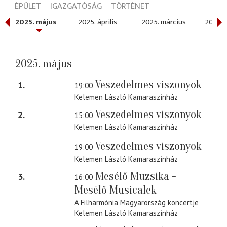
ÉPÜLET
IGAZGATÓSÁG
TÖRTÉNET
2025. május
2025. április
2025. március
2025. 
2025. május
Veszedelmes viszonyok
1
19:00
Kelemen László Kamaraszínház
Veszedelmes viszonyok
2
15:00
Kelemen László Kamaraszínház
Veszedelmes viszonyok
19:00
Kelemen László Kamaraszínház
Mesélő Muzsika -
3
16:00
Mesélő Musicalek
A Filharmónia Magyarország koncertje
Kelemen László Kamaraszínház