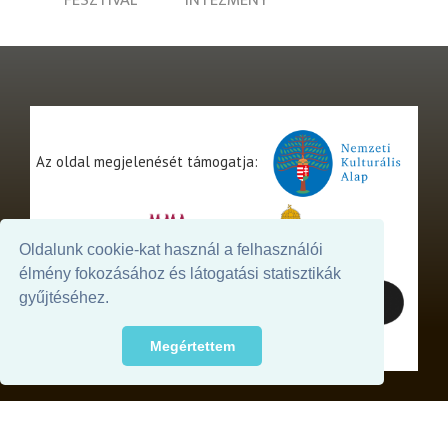
FESZTIVÁL
INTÉZMÉNY
Az oldal megjelenését támogatja:
Oldalunk cookie-kat használ a felhasználói
élmény fokozásához és látogatási statisztikák
gyűjtéséhez.
Megértettem
© 2026. - THEATER Online -
theater.hu