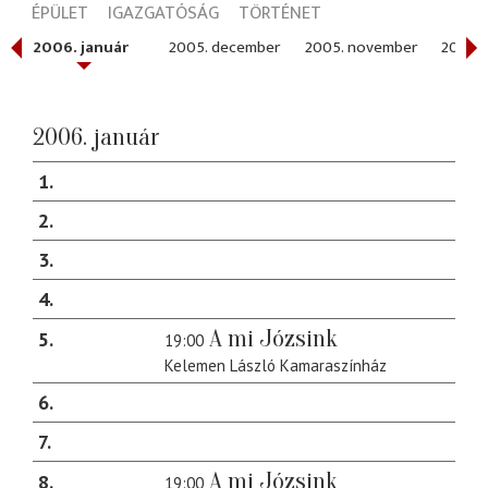
ÉPÜLET
IGAZGATÓSÁG
TÖRTÉNET
2006. január
2005. december
2005. november
2005. 
2006. január
1
2
3
4
A mi Józsink
5
19:00
Kelemen László Kamaraszínház
6
7
A mi Józsink
8
19:00