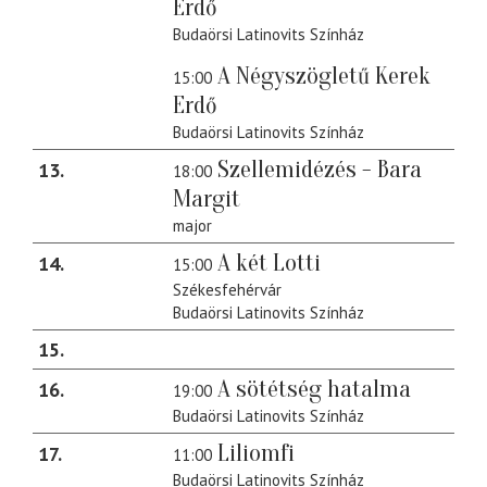
Erdő
Budaörsi Latinovits Színház
A Négyszögletű Kerek
15:00
Erdő
Budaörsi Latinovits Színház
Szellemidézés - Bara
13
18:00
Margit
major
A két Lotti
14
15:00
Székesfehérvár
Budaörsi Latinovits Színház
15
A sötétség hatalma
16
19:00
Budaörsi Latinovits Színház
Liliomfi
17
11:00
Budaörsi Latinovits Színház