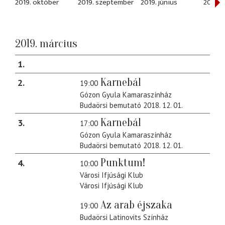
2019. október
2019. szeptember
2019. június
2019. 
2019. március
1
Karnebál
2
19:00
Gózon Gyula Kamaraszínház
Budaörsi bemutató 2018. 12. 01.
Karnebál
3
17:00
Gózon Gyula Kamaraszínház
Budaörsi bemutató 2018. 12. 01.
Punktum!
4
10:00
Városi Ifjúsági Klub
Városi Ifjúsági Klub
Az arab éjszaka
19:00
Budaörsi Latinovits Színház