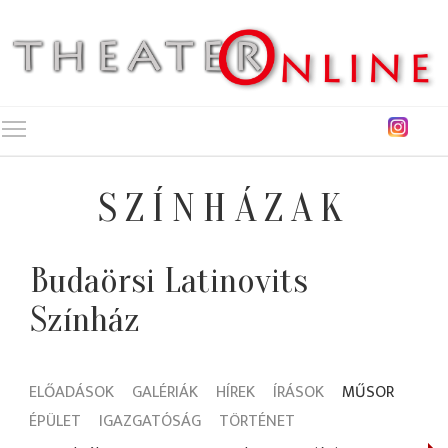
Toggle main menu visibility
SZÍNHÁZAK
Budaörsi Latinovits
Színház
ELŐADÁSOK
GALÉRIÁK
HÍREK
ÍRÁSOK
MŰSOR
ÉPÜLET
IGAZGATÓSÁG
TÖRTÉNET