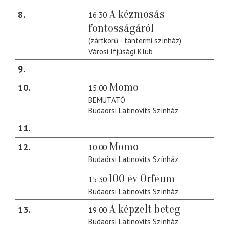
A kézmosás
8
16:30
fontosságáról
(zártkörű - tantermi színház)
Városi Ifjúsági Klub
9
Momo
10
15:00
BEMUTATÓ
Budaörsi Latinovits Színház
11
Momo
12
10:00
Budaörsi Latinovits Színház
100 év Orfeum
15:30
Budaörsi Latinovits Színház
A képzelt beteg
13
19:00
Budaörsi Latinovits Színház