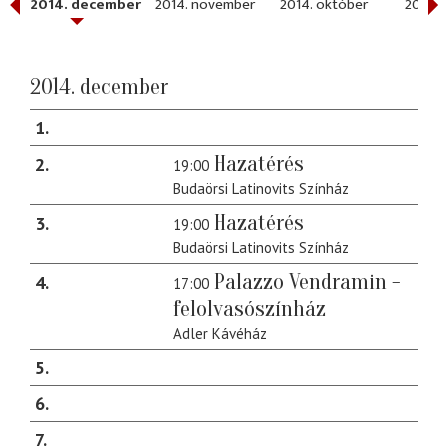
2014. december
2014. november
2014. október
2014. 
2014. december
1
Hazatérés
2
19:00
Budaörsi Latinovits Színház
Hazatérés
3
19:00
Budaörsi Latinovits Színház
Palazzo Vendramin -
4
17:00
felolvasószínház
Adler Kávéház
5
6
7