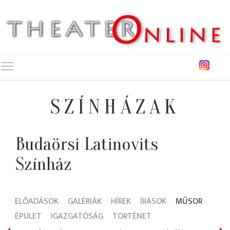
Toggle main menu visibility
SZÍNHÁZAK
Budaörsi Latinovits
Színház
ELŐADÁSOK
GALÉRIÁK
HÍREK
ÍRÁSOK
MŰSOR
ÉPÜLET
IGAZGATÓSÁG
TÖRTÉNET