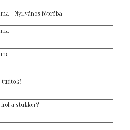
lma - Nyilvános főpróba
alma
alma
 tudtok!
hol a stukker?