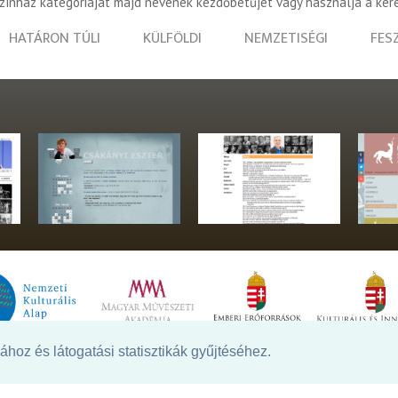
színház kategóriáját majd nevének kezdőbetűjét vagy használja a ker
HATÁRON TÚLI
KÜLFÖLDI
NEMZETISÉGI
FES
hoz és látogatási statisztikák gyűjtéséhez.