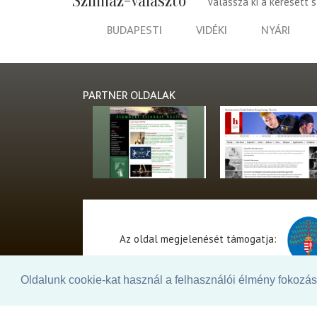
Színház-választó
Válassza ki a keresett 
BUDAPESTI
VIDÉKI
NYÁRI
PARTNER OLDALAK
Az oldal megjelenését támogatja:
Oldalunk cookie-kat használ a felhasználói élmény fokozásá
© 2026. - THEATER Online -
theater.hu