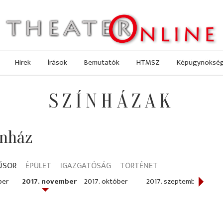
Hírek
Írások
Bemutatók
HTMSZ
Képügynöksé
SZÍNHÁZAK
ínház
ŰSOR
ÉPÜLET
IGAZGATÓSÁG
TÖRTÉNET
ber
2017. november
2017. október
2017. szeptember
2017