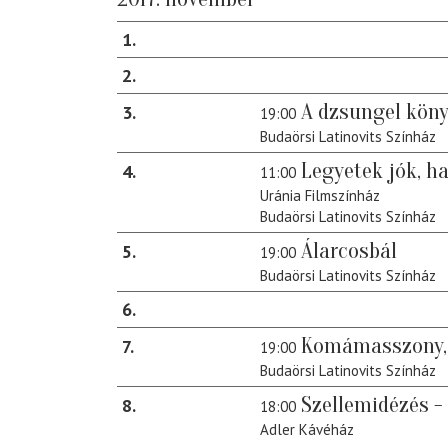
1
2
A dzsungel kön
3
19:00
Budaörsi Latinovits Színház
Legyetek jók, ha
4
11:00
Uránia Filmszínház
Budaörsi Latinovits Színház
Álarcosbál
5
19:00
Budaörsi Latinovits Színház
6
Komámasszony, 
7
19:00
Budaörsi Latinovits Színház
Szellemidézés - 
8
18:00
Adler Kávéház