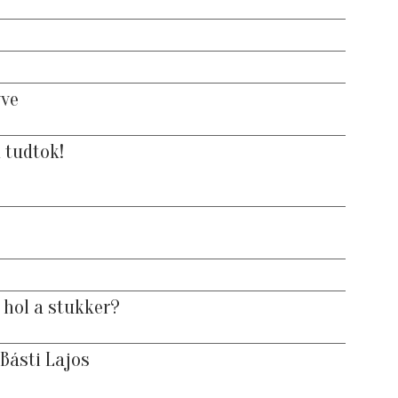
yve
 tudtok!
hol a stukker?
Básti Lajos