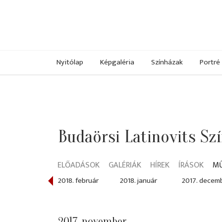
Nyitólap
Képgaléria
Színházak
Portré
Budaörsi Latinovits Sz
ELŐADÁSOK
GALÉRIÁK
HÍREK
ÍRÁSOK
M
018. március
2018. február
2018. január
2017. decem
2017. november