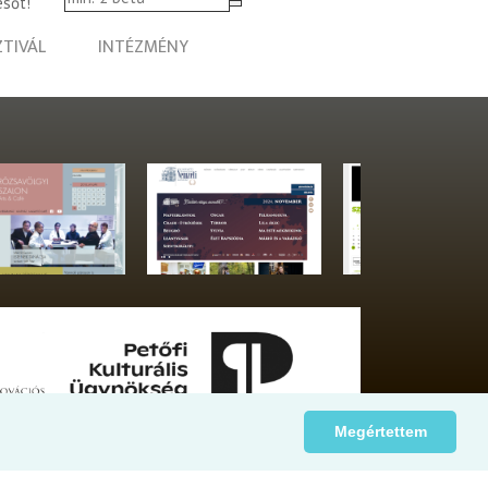
esőt!
ZTIVÁL
INTÉZMÉNY
Megértettem