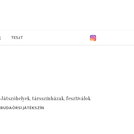
g
TESzT
Játszóhelyek, társszínházak, fesztiválok
BUDAÖRSI JÁTÉKSZÍN
. augusztus
2017. július
2017. június
2017. május