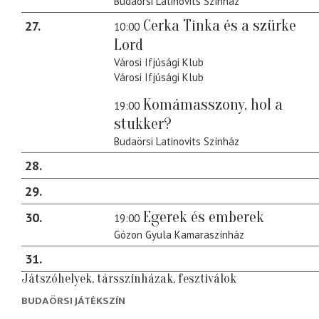
Budaörsi Latinovits Színház
Cerka Tinka és a szürke
27
10:00
Lord
Városi Ifjúsági Klub
Városi Ifjúsági Klub
Komámasszony, hol a
19:00
stukker?
Budaörsi Latinovits Színház
28
29
Egerek és emberek
30
19:00
Gózon Gyula Kamaraszínház
31
Játszóhelyek, társszínházak, fesztiválok
BUDAÖRSI JÁTÉKSZÍN