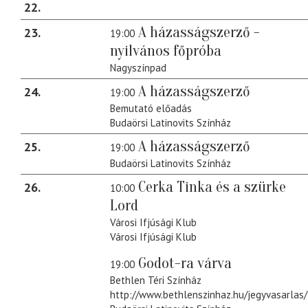
22
A házasságszerző -
23
19:00
nyilvános főpróba
Nagyszínpad
A házasságszerző
24
19:00
Bemutató előadás
Budaörsi Latinovits Színház
A házasságszerző
25
19:00
Budaörsi Latinovits Színház
Cerka Tinka és a szürke
26
10:00
Lord
Városi Ifjúsági Klub
Városi Ifjúsági Klub
Godot-ra várva
19:00
Bethlen Téri Színház
http://www.bethlenszinhaz.hu/jegyvasarlas/