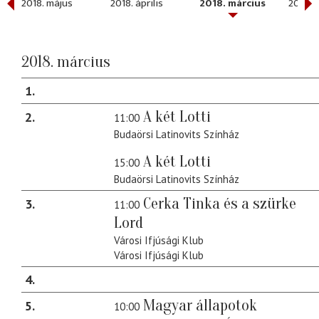
2018. május
2018. április
2018. március
2018. 
2018. március
1
A két Lotti
2
11:00
Budaörsi Latinovits Színház
A két Lotti
15:00
Budaörsi Latinovits Színház
Cerka Tinka és a szürke
3
11:00
Lord
Városi Ifjúsági Klub
Városi Ifjúsági Klub
4
Magyar állapotok
5
10:00