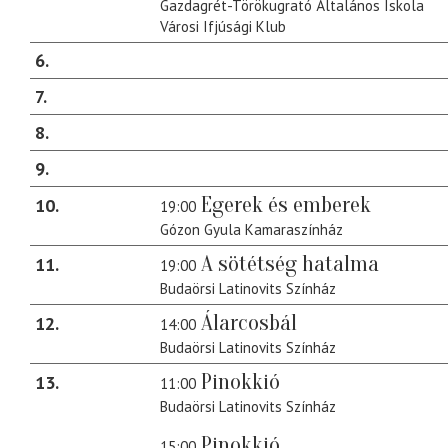
Gazdagrét-Törökugrató Általános Iskola
Városi Ifjúsági Klub
6
7
8
9
Egerek és emberek
10
19:00
Gózon Gyula Kamaraszínház
A sötétség hatalma
11
19:00
Budaörsi Latinovits Színház
Álarcosbál
12
14:00
Budaörsi Latinovits Színház
Pinokkió
13
11:00
Budaörsi Latinovits Színház
Pinokkió
15:00