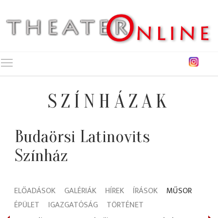
Toggle main menu visibility
SZÍNHÁZAK
Budaörsi Latinovits
Színház
ELŐADÁSOK
GALÉRIÁK
HÍREK
ÍRÁSOK
MŰSOR
ÉPÜLET
IGAZGATÓSÁG
TÖRTÉNET