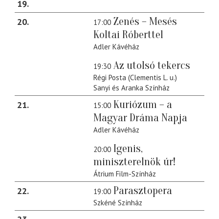
19
Zenés – Mesés
20
17:00
Koltai Róberttel
Adler Kávéház
Az utolsó tekercs
19:30
Régi Posta (Clementis L. u.)
Sanyi és Aranka Színház
Kuriózum – a
21
15:00
Magyar Dráma Napja
Adler Kávéház
Igenis,
20:00
miniszterelnök úr!
Átrium Film-Színház
Parasztopera
22
19:00
Szkéné Színház