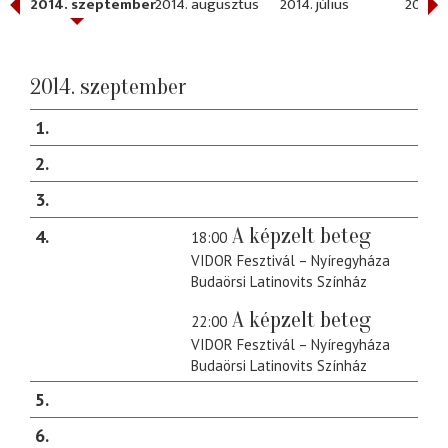
2014. szeptember
2014. augusztus
2014. július
2014. 
2014. szeptember
1
2
3
A képzelt beteg
4
18:00
VIDOR Fesztivál – Nyíregyháza
Budaörsi Latinovits Színház
A képzelt beteg
22:00
VIDOR Fesztivál – Nyíregyháza
Budaörsi Latinovits Színház
5
6