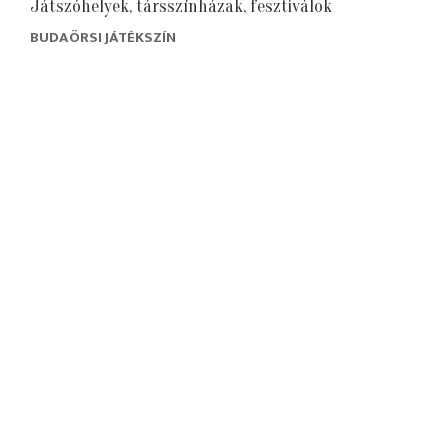
Játszóhelyek, társszínházak, fesztiválok
BUDAÖRSI JÁTÉKSZÍN