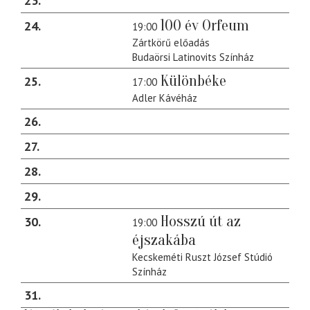
23
100 év Orfeum
24
19:00
Zártkörű előadás
Budaörsi Latinovits Színház
Különbéke
25
17:00
Adler Kávéház
26
27
28
29
Hosszú út az
30
19:00
éjszakába
Kecskeméti Ruszt József Stúdió
Színház
31