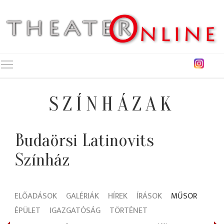
Toggle main menu visibility
SZÍNHÁZAK
Budaörsi Latinovits
Színház
ELŐADÁSOK
GALÉRIÁK
HÍREK
ÍRÁSOK
MŰSOR
ÉPÜLET
IGAZGATÓSÁG
TÖRTÉNET