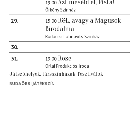
Azt meséld el, Pista!
19:00
Örkény Színház
R&L, avagy a Mágusok
29
15:00
Birodalma
Budaörsi Latinovits Színház
30
Rose
31
19:00
Orlai Produkciós Iroda
Játszóhelyek, társszínházak, fesztiválok
BUDAÖRSI JÁTÉKSZÍN