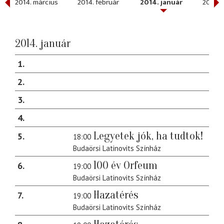
2014. március
2014. február
2014. január
2013. 
2014. január
1
2
3
4
Legyetek jók, ha tudtok!
5
18:00
Budaörsi Latinovits Színház
100 év Orfeum
6
19:00
Budaörsi Latinovits Színház
Hazatérés
7
19:00
Budaörsi Latinovits Színház