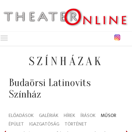
Toggle main menu visibility
SZÍNHÁZAK
Budaörsi Latinovits
Színház
ELŐADÁSOK
GALÉRIÁK
HÍREK
ÍRÁSOK
MŰSOR
ÉPÜLET
IGAZGATÓSÁG
TÖRTÉNET