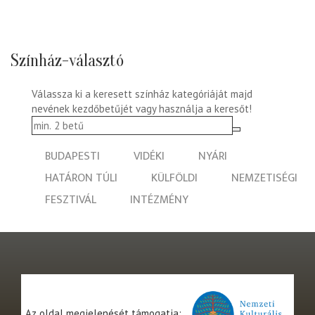
Színház-választó
Válassza ki a keresett színház kategóriáját majd
nevének kezdőbetűjét vagy használja a keresőt!
BUDAPESTI
VIDÉKI
NYÁRI
HATÁRON TÚLI
KÜLFÖLDI
NEMZETISÉGI
FESZTIVÁL
INTÉZMÉNY
Az oldal megjelenését támogatja: