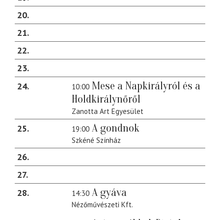
20
21
22
23
Mese a Napkirályról és a
24
10:00
Holdkirálynőről
Zanotta Art Egyesület
A gondnok
25
19:00
Szkéné Színház
26
27
A gyáva
28
14:30
Nézőművészeti Kft.