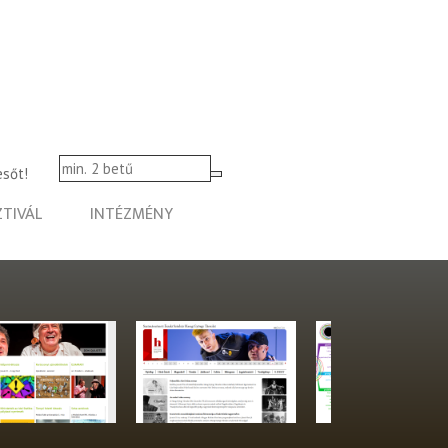
esőt!
ZTIVÁL
INTÉZMÉNY