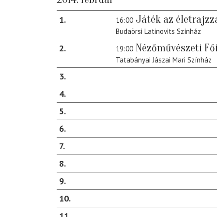
Játék az életrajzz
1
16:00
Budaörsi Latinovits Színház
Nézőművészeti Fő
2
19:00
Tatabányai Jászai Mari Színház
3
4
5
6
7
8
9
10
11