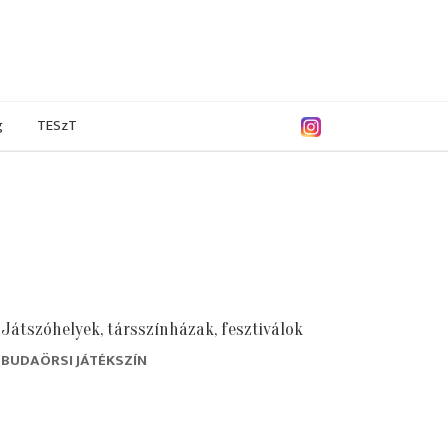
g
TESzT
Játszóhelyek, társszínházak, fesztiválok
BUDAÖRSI JÁTÉKSZÍN
. december