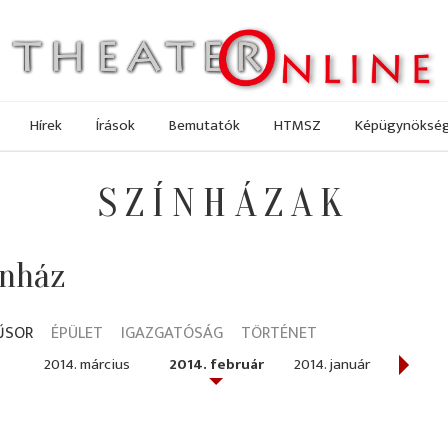
Hírek
Írások
Bemutatók
HTMSZ
Képügynöksé
SZÍNHÁZAK
ínház
ŰSOR
ÉPÜLET
IGAZGATÓSÁG
TÖRTÉNET
2014. március
2014. február
2014. január
2013