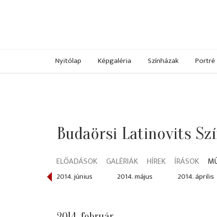
Nyitólap
Képgaléria
Színházak
Portré
Budaörsi Latinovits Sz
ELŐADÁSOK
GALÉRIÁK
HÍREK
ÍRÁSOK
M
014. július
2014. június
2014. május
2014. április
2014. február