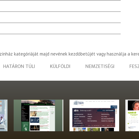
színház kategóriáját majd nevének kezdőbetűjét vagy használja a ker
HATÁRON TÚLI
KÜLFÖLDI
NEMZETISÉGI
FES