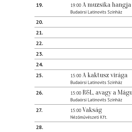
A muzsika hangja
19
19:00
Budaörsi Latinovits Színház
20
21
22
23
24
A kaktusz virága
25
15:00
Budaörsi Latinovits Színház
R&L, avagy a Mág
26
15:00
Budaörsi Latinovits Színház
Vakság
27
15:00
Nézőművészeti Kft.
28