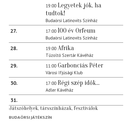
Legyetek jók, ha
19:00
tudtok!
Budaörsi Latinovits Színház
100 év Orfeum
27
17:00
Budaörsi Latinovits Színház
Afrika
28
19:00
Tűzoltó Szertár Kávéház
Garbonciás Péter
29
11:00
Városi Ifjúsági Klub
Régi szép idők...
30
17:00
Adler Kávéház
31
Játszóhelyek, társszínházak, fesztiválok
BUDAÖRSI JÁTÉKSZÍN