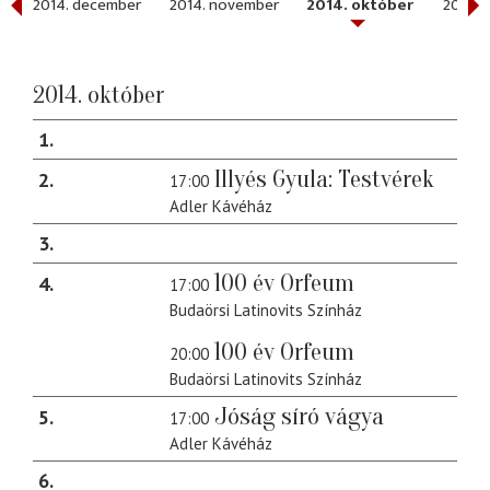
2014. december
2014. november
2014. október
2014. 
2014. október
1
Illyés Gyula: Testvérek
2
17:00
Adler Kávéház
3
100 év Orfeum
4
17:00
Budaörsi Latinovits Színház
100 év Orfeum
20:00
Budaörsi Latinovits Színház
Jóság síró vágya
5
17:00
Adler Kávéház
6