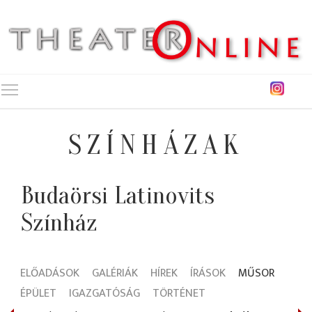
Toggle main menu visibility
SZÍNHÁZAK
Budaörsi Latinovits
Színház
ELŐADÁSOK
GALÉRIÁK
HÍREK
ÍRÁSOK
MŰSOR
ÉPÜLET
IGAZGATÓSÁG
TÖRTÉNET