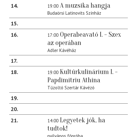
A muzsika hangja
14
19:00
Budaörsi Latinovits Színház
15
Operabeavató I. - Szex
16
17:00
az operában
Adler Kávéház
17
Kultúrkulinárium I. -
18
19:00
Papdimitriu Athina
Tűzoltó Szertár Kávézó
19
20
Legyetek jók, ha
21
14:00
tudtok!
nyilvános főpróba